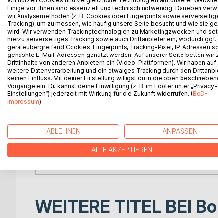
Wir nutzen Cookies und vergleichbare Technologien auf unserer Website
Ein leiser Schulroman über Mobbing, Mut und
Einige von ihnen sind essenziell und technisch notwendig. Daneben ver
wir Analysemethoden (z. B. Cookies oder Fingerprints sowie serverseitig
Tracking), um zu messen, wie häufig unsere Seite besucht und wie sie ge
Jonas will an seiner neuen Schule vor allem eines:
wird. Wir verwenden Trackingtechnologien zu Marketingzwecken und se
sondern Blicke, Schweigen und unsichtbare Regel
hierzu serverseitiges Tracking sowie auch Drittanbieter ein, wodurch ggf.
geräteübergreifend Cookies, Fingerprints, Tracking-Pixel, IP-Adressen s
gehashte E-Mail-Adressen genutzt werden. Auf unserer Seite betten wir
Was zunächst harmlos wirkt, wird zu einem Syste
Drittinhalte von anderen Anbietern ein (Video-Plattformen). Wir haben auf
wie sich Plätze, Gesten und Sätze zu einer Ordnu
weitere Datenverarbeitung und ein etwaiges Tracking durch den Drittanbi
keinen Einfluss. Mit deiner Einstellung willigst du in die oben beschriebe
Vorgänge ein. Du kannst deine Einwilligung (z. B. im Footer unter „Privacy-
Je länger er schweigt, desto deutlicher spürt er: Au
Einstellungen“) jederzeit mit Wirkung für die Zukunft widerrufen. (
BoD-
unausgesprochenen Regeln verweigert, bringt et
Impressum
)
Aber wer sich entscheidet hinzusehen, kann nicht 
begreifen, dass Beobachten nicht genügt, wenn Un
ABLEHNEN
ANPASSEN
Ein eindringlicher Jugendroman über Mobbing, Zu
ALLE AKZEPTIEREN
unschuldig zu sein.
WEITERE TITEL BEI
Bo