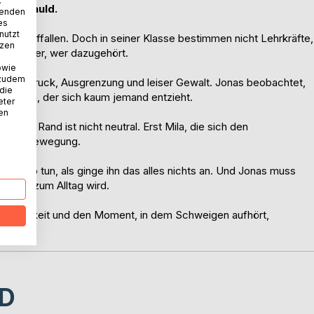
.
 Mitschuld.
wenden
es
nutzt
 nicht auffallen. Doch in seiner Klasse bestimmen nicht Lehrkräfte,
tzen
n darüber, wer dazugehört.
owie
 zudem
m aus Druck, Ausgrenzung und leiser Gewalt. Jonas beobachtet,
 die
ng fügen, der sich kaum jemand entzieht.
eter
nen
ch der Rand ist nicht neutral. Erst Mila, die sich den
was in Bewegung.
mehr so tun, als ginge ihn das alles nichts an. Und Jonas muss
recht zum Alltag wird.
gehörigkeit und den Moment, in dem Schweigen aufhört,
D