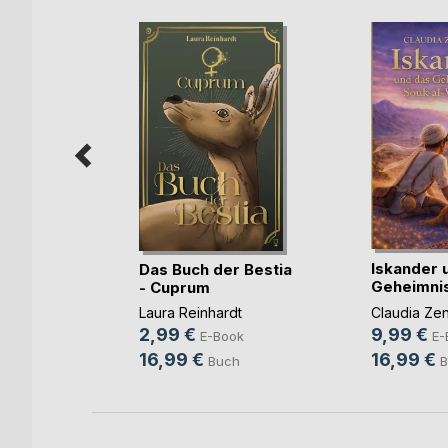
Iskander 
Das Buch der Bestia
Geheimni
- Cuprum
ler
Sou(...)
Laura Reinhardt
Claudia Zen
ok
2,99 €
9,99 €
E-Book
E-
h
16,99 €
16,99 €
Buch
B