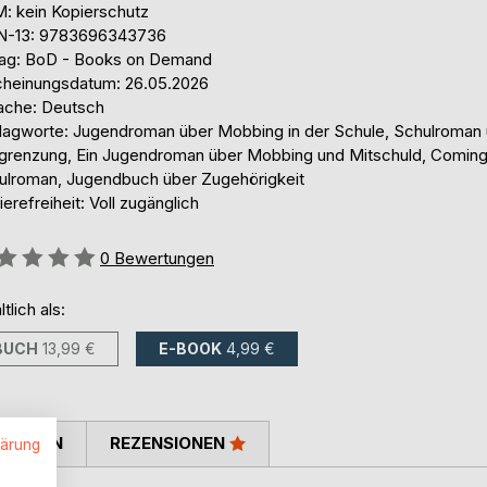
: kein Kopierschutz
N-13: 9783696343736
lag: BoD - Books on Demand
cheinungsdatum: 26.05.2026
ache: Deutsch
lagworte: Jugendroman über Mobbing in der Schule, Schulroman
grenzung, Ein Jugendroman über Mobbing und Mitschuld, Coming
ulroman, Jugendbuch über Zugehörigkeit
ierefreiheit: Voll zugänglich
ertung::
0
Bewertungen
ltlich als:
BUCH
13,99 €
E-BOOK
4,99 €
TIMMEN
REZENSIONEN
lärung