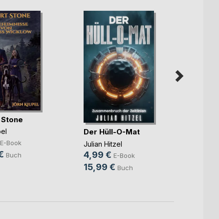
 Stone
Lila 
Der Hüll-O-Mat
el
E-Book
Alicia 
Julian Hitzel
9,99
€
4,99 €
Buch
E-Book
18,0
15,99 €
Buch