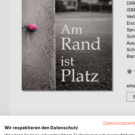
DRM
ISB
Ver
Ers
Spr
Sch
Aus
Sch
Barr
Bew
0%
erhä
BESCHREIBUNG
AUTOR/IN
PRESSES
Datenschutzerk
Wir respektieren den Datenschutz