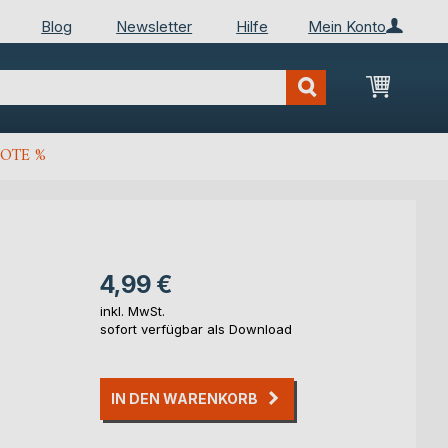
Blog
Newsletter
Hilfe
Mein Konto
Mein Wa
OTE %
4,99 €
inkl. MwSt.
sofort verfügbar als Download
IN DEN WARENKORB