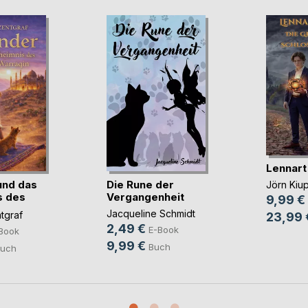
Lennart
und das
Die Rune der
Jörn Kiup
s des
Vergangenheit
9,99 €
Jacqueline Schmidt
tgraf
23,99 
2,49 €
E-Book
Book
9,99 €
Buch
uch