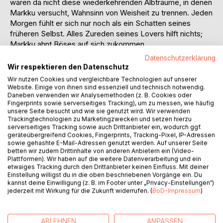
wären da nicht diese wiederkehrenden Albträume, in denen
Markku versucht, Wahnsinn von Weisheit zu trennen. Jeden
Morgen fühlt er sich nur noch als ein Schatten seines
früheren Selbst. Alles Zureden seines Lovers hilft nichts;
Markku ahnt Böses auf sich zukommen.
Um sich abzulenken, trainiert Markku regelmäßig. Beim
Datenschutzerklärung
Joggen am Rhein belauscht er Molpe, den er von früher
Wir respektieren den Datenschutz
kennt. Molpe war schon immer seltsam, denn der kleine
Wir nutzen Cookies und vergleichbare Technologien auf unserer
Kerl schwimmt zu jeder Jahreszeit im Rhein und singt mit
Website. Einige von ihnen sind essenziell und technisch notwendig.
Daneben verwenden wir Analysemethoden (z. B. Cookies oder
Vorliebe auf Brückenpfeilern sitzend. Fortan locken
Fingerprints sowie serverseitiges Tracking), um zu messen, wie häufig
verführerische Gesänge und Klänge Markku in Albträume,
unsere Seite besucht und wie sie genutzt wird. Wir verwenden
in denen er von Sirenen in die Tiefe gezerrt wird. Als er
Trackingtechnologien zu Marketingzwecken und setzen hierzu
kurz darauf wirklich beinahe ertrinkt, wird er ausgerechnet
serverseitiges Tracking sowie auch Drittanbieter ein, wodurch ggf.
geräteübergreifend Cookies, Fingerprints, Tracking-Pixel, IP-Adressen
von Molpe gerettet. Das hat seinen Preis. Er muss Molpe
sowie gehashte E-Mail-Adressen genutzt werden. Auf unserer Seite
helfen, dessen fünf Brüder, die über halb Europa verteilt
betten wir zudem Drittinhalte von anderen Anbietern ein (Video-
leben, zu finden.
Plattformen). Wir haben auf die weitere Datenverarbeitung und ein
etwaiges Tracking durch den Drittanbieter keinen Einfluss. Mit deiner
Die Brüder hüten ein Geheimnis, das mit dem vergifteten
Einstellung willigst du in die oben beschriebenen Vorgänge ein. Du
Quell der Weisheit zu tun hat. In Wien verbündet sich
kannst deine Einwilligung (z. B. im Footer unter „Privacy-Einstellungen“)
Markku mit drei Brüdern von Molpe. Er traut ihnen jedoch
jederzeit mit Wirkung für die Zukunft widerrufen. (
BoD-Impressum
)
nicht recht über den Weg. Wie die Sirenen in der
Mythologie, sind auch die Sirenen-Brüder erotische
Wesen, die mit Sex und Verführung jeden ins Verderben
ABLEHNEN
ANPASSEN