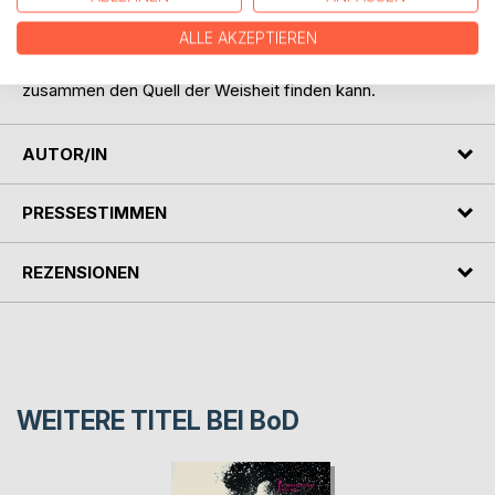
locken. Trotzdem muss Markku auch noch die letzten
ALLE AKZEPTIEREN
beiden finden, die in Las Vegas leben. Durch seine Träume
weiß er, dass er nur mit allen sechs Sirenen-Brüder
zusammen den Quell der Weisheit finden kann.
AUTOR/IN
PRESSESTIMMEN
REZENSIONEN
WEITERE TITEL BEI
BoD