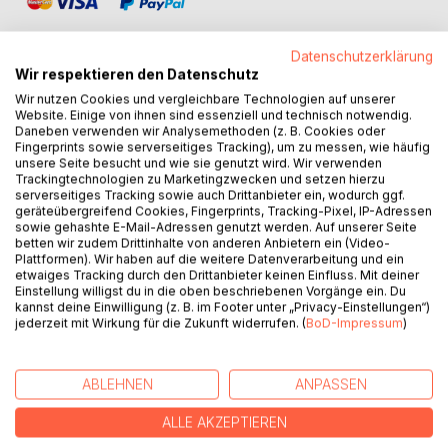
Datenschutzerklärung
Wir respektieren den Datenschutz
Wir nutzen Cookies und vergleichbare Technologien auf unserer
BESCHREIBUNG
Website. Einige von ihnen sind essenziell und technisch notwendig.
Daneben verwenden wir Analysemethoden (z. B. Cookies oder
Fingerprints sowie serverseitiges Tracking), um zu messen, wie häufig
unsere Seite besucht und wie sie genutzt wird. Wir verwenden
Anina Toskani erzählt mitreißend von den Erfahrungen mit
Trackingtechnologien zu Marketingzwecken und setzen hierzu
Braco's heilendem Blick und Queen Mum Deli's Alzheimer
serverseitiges Tracking sowie auch Drittanbieter ein, wodurch ggf.
Dämonen. Seit Jahren quält Deli ein Ohrwurm, der sie zum
geräteübergreifend Cookies, Fingerprints, Tracking-Pixel, IP-Adressen
sowie gehashte E-Mail-Adressen genutzt werden. Auf unserer Seite
Selbstmord treiben will. Sie grübelt, wie sie sterben könnte,
betten wir zudem Drittinhalte von anderen Anbietern ein (Video-
doch sie kann nicht! Auf der alten, grünen Couch treiben
Plattformen). Wir haben auf die weitere Datenverarbeitung und ein
die Dämonen ihr Unwesen und, wenn sie Hunger auf
etwaiges Tracking durch den Drittanbieter keinen Einfluss. Mit deiner
Einstellung willigst du in die oben beschriebenen Vorgänge ein. Du
negative Emotionen verspüren, nimmt das Unglück seinen
kannst deine Einwilligung (z. B. im Footer unter „Privacy-Einstellungen“)
Lauf.
jederzeit mit Wirkung für die Zukunft widerrufen. (
BoD-Impressum
)
Verzweifelt, unter Burnout, gerät die Tochter in die Krise
und fleht den Himmel um ein Wunder an! Als sie
überraschend, online, auf den Heiler Braco stößt, spürt sie,
ABLEHNEN
ANPASSEN
dass sein magischer Blick hilft, wo Menschen und Medizin
versagen. Sie vertieft sich in seine Biografie und besucht
ALLE AKZEPTIEREN
ihn in Zagreb zusammen mit Queen Mum Deli. Von diesem