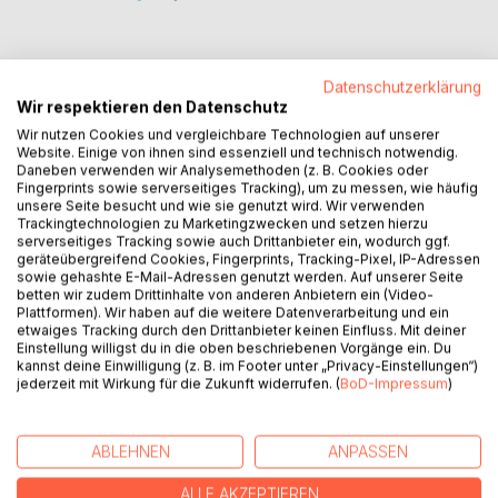
Datenschutzerklärung
Wir respektieren den Datenschutz
BESCHREIBUNG
Wir nutzen Cookies und vergleichbare Technologien auf unserer
Website. Einige von ihnen sind essenziell und technisch notwendig.
Daneben verwenden wir Analysemethoden (z. B. Cookies oder
Als die Grenzen zweier Realitäten niedergerissen werden,
Fingerprints sowie serverseitiges Tracking), um zu messen, wie häufig
steht unsere Welt vor dem Ende: Die Erde wird von den
unsere Seite besucht und wie sie genutzt wird. Wir verwenden
Schrecken einer fremden Wirklichkeit überrannt.
Trackingtechnologien zu Marketingzwecken und setzen hierzu
serverseitiges Tracking sowie auch Drittanbieter ein, wodurch ggf.
geräteübergreifend Cookies, Fingerprints, Tracking-Pixel, IP-Adressen
Einem Mann gelang einst die Flucht aus jener Wirklichkeit.
sowie gehashte E-Mail-Adressen genutzt werden. Auf unserer Seite
Obhut fand er bei den Menschen. Die Zeit allerdings
betten wir zudem Drittinhalte von anderen Anbietern ein (Video-
Plattformen). Wir haben auf die weitere Datenverarbeitung und ein
bestärkte seinen Wunsch, Zeuge ihres Untergangs zu
etwaiges Tracking durch den Drittanbieter keinen Einfluss. Mit deiner
werden. Nun, da die Alpträume seiner Heimat über die
Einstellung willigst du in die oben beschriebenen Vorgänge ein. Du
Menschheit hereinbrechen, ist er gezwungen, ihr Ende zu
kannst deine Einwilligung (z. B. im Footer unter „Privacy-Einstellungen“)
jederzeit mit Wirkung für die Zukunft widerrufen. (
BoD-Impressum
)
vereiteln. Denn ein junges Mädchen hat die Rettung
verdient.
ABLEHNEN
ANPASSEN
Wird er ihretwillen das Richtige tun können? Oder wird er
die Apokalypse zulassen, die er sich sein ewiges Leben
ALLE AKZEPTIEREN