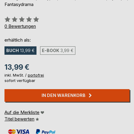
Fantasydrama
Bewertung::
0%
0
Bewertungen
erhältlich als:
BUCH
13,99 €
E-BOOK
3,99 €
13,99 €
inkl. MwSt. /
portofrei
sofort verfügbar
IN DEN WARENKORB
Auf die Merkliste
Titel bewerten