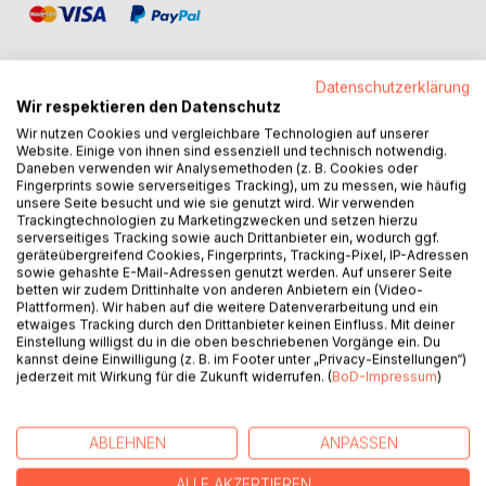
Datenschutzerklärung
Wir respektieren den Datenschutz
BESCHREIBUNG
Wir nutzen Cookies und vergleichbare Technologien auf unserer
Website. Einige von ihnen sind essenziell und technisch notwendig.
Daneben verwenden wir Analysemethoden (z. B. Cookies oder
Fingerprints sowie serverseitiges Tracking), um zu messen, wie häufig
Wenn das Leben eines Menschen endet, beginnt seine
unsere Seite besucht und wie sie genutzt wird. Wir verwenden
Geschichte noch einmal.
Trackingtechnologien zu Marketingzwecken und setzen hierzu
serverseitiges Tracking sowie auch Drittanbieter ein, wodurch ggf.
geräteübergreifend Cookies, Fingerprints, Tracking-Pixel, IP-Adressen
Im letzten Augenblick ist er da: der Mann in der schwarzen
sowie gehashte E-Mail-Adressen genutzt werden. Auf unserer Seite
Kutte, der Seelenbegleiter. Er holt die Sterbenden dort ab,
betten wir zudem Drittinhalte von anderen Anbietern ein (Video-
Plattformen). Wir haben auf die weitere Datenverarbeitung und ein
wo ihr Lebensfaden abreißt - in Krankenzimmern, auf stillen
etwaiges Tracking durch den Drittanbieter keinen Einfluss. Mit deiner
Straßen, in Hospizen, an Betten voller Erinnerungen, in den
Einstellung willigst du in die oben beschriebenen Vorgänge ein. Du
dunklen Stunden der Geschichte. Er sieht, woran sie
kannst deine Einwilligung (z. B. im Footer unter „Privacy-Einstellungen“)
jederzeit mit Wirkung für die Zukunft widerrufen. (
BoD-Impressum
)
sterben. Er hört, was sie nie mehr sagen konnten. Und er
begleitet sie über die letzte Schwelle.
ABLEHNEN
ANPASSEN
So entfaltet sich ein zutiefst berührender Roman aus den
Lebensgeschichten von Kindern, Müttern, Liebenden,
ALLE AKZEPTIEREN