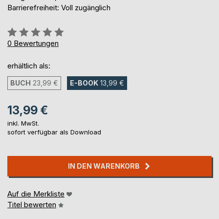
Barrierefreiheit: Voll zugänglich
Bewertung::
0%
0
Bewertungen
erhältlich als:
BUCH
23,99 €
E-BOOK
13,99 €
13,99 €
inkl. MwSt.
sofort verfügbar als Download
IN DEN WARENKORB
Auf die Merkliste
Titel bewerten