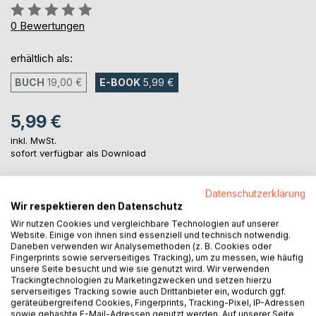
Bewertung::
0%
0
Bewertungen
erhältlich als:
BUCH
19,00 €
E-BOOK
5,99 €
5,99 €
inkl. MwSt.
sofort verfügbar als Download
Datenschutzerklärung
IN DEN WARENKORB
Wir respektieren den Datenschutz
Wir nutzen Cookies und vergleichbare Technologien auf unserer
Website. Einige von ihnen sind essenziell und technisch notwendig.
Auf die Merkliste
Daneben verwenden wir Analysemethoden (z. B. Cookies oder
Titel bewerten
Fingerprints sowie serverseitiges Tracking), um zu messen, wie häufig
unsere Seite besucht und wie sie genutzt wird. Wir verwenden
Trackingtechnologien zu Marketingzwecken und setzen hierzu
serverseitiges Tracking sowie auch Drittanbieter ein, wodurch ggf.
geräteübergreifend Cookies, Fingerprints, Tracking-Pixel, IP-Adressen
sowie gehashte E-Mail-Adressen genutzt werden. Auf unserer Seite