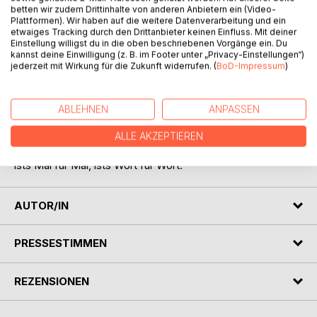
betten wir zudem Drittinhalte von anderen Anbietern ein (Video-
Plattformen). Wir haben auf die weitere Datenverarbeitung und ein
etwaiges Tracking durch den Drittanbieter keinen Einfluss. Mit deiner
Einstellung willigst du in die oben beschriebenen Vorgänge ein. Du
BESCHREIBUNG
kannst deine Einwilligung (z. B. im Footer unter „Privacy-Einstellungen“)
jederzeit mit Wirkung für die Zukunft widerrufen. (
BoD-Impressum
)
Gedichte, Sprüche und ... egal,
nun jedenfalls in grosser Zahl,
ABLEHNEN
ANPASSEN
Lustiges oder ... und so fort,
ob erste oder zweite Wahl,
ALLE AKZEPTIEREN
gar lesenswert ists allemal,
ists Mal für Mal, ists Wort für Wort.
AUTOR/IN
PRESSESTIMMEN
REZENSIONEN