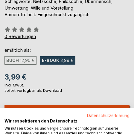
Schlagworte: Nietzscshe, Philosophie, Übermensch,
Umwertung, Wille und Vorstellung
Barrierefreiheit: Eingeschränkt zugänglich
Bewertung::
0%
0
Bewertungen
erhältlich als:
BUCH
12,90 €
E-BOOK
3,99 €
3,99 €
inkl. MwSt.
sofort verfügbar als Download
IN DEN WARENKORB
Datenschutzerklärung
Wir respektieren den Datenschutz
Auf die Merkliste
Wir nutzen Cookies und vergleichbare Technologien auf unserer
Website. Einige von ihnen sind essenziell und technisch notwendig.