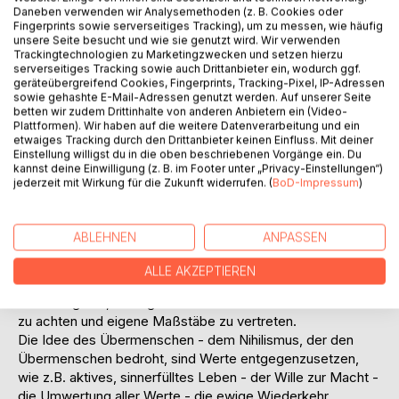
Titel bewerten
Daneben verwenden wir Analysemethoden (z. B. Cookies oder
Fingerprints sowie serverseitiges Tracking), um zu messen, wie häufig
unsere Seite besucht und wie sie genutzt wird. Wir verwenden
Trackingtechnologien zu Marketingzwecken und setzen hierzu
serverseitiges Tracking sowie auch Drittanbieter ein, wodurch ggf.
geräteübergreifend Cookies, Fingerprints, Tracking-Pixel, IP-Adressen
sowie gehashte E-Mail-Adressen genutzt werden. Auf unserer Seite
betten wir zudem Drittinhalte von anderen Anbietern ein (Video-
Plattformen). Wir haben auf die weitere Datenverarbeitung und ein
BESCHREIBUNG
etwaiges Tracking durch den Drittanbieter keinen Einfluss. Mit deiner
Einstellung willigst du in die oben beschriebenen Vorgänge ein. Du
kannst deine Einwilligung (z. B. im Footer unter „Privacy-Einstellungen“)
jederzeit mit Wirkung für die Zukunft widerrufen. (
BoD-Impressum
)
Zarathustra steigt nach langem Exil zu den Menschen
herab und verkündet ihnen seine Weisheit.
Zarathustra hat gelernt, dass Gott tot ist; er will seinen
ABLEHNEN
ANPASSEN
Zuhörern den Übermenschen lehren und wird zunächst
missverstanden. Auf seinen Wanderungen sucht er sich
ALLE AKZEPTIEREN
Weggefährten, mit denen er über seine Denkweise spricht.
Er ermutigt sie, auf eigene Leidenschaften und Bedürfnisse
zu achten und eigene Maßstäbe zu vertreten.
Die Idee des Übermenschen - dem Nihilismus, der den
Übermenschen bedroht, sind Werte entgegenzusetzen,
wie z.B. aktives, sinnerfülltes Leben - der Wille zur Macht -
die Umwertung aller Werte - die ewige Wiederkehr ...