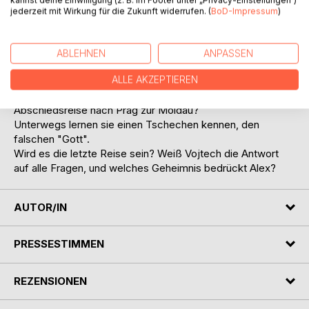
Könnte er aushalten, gäbe es nicht die teuflische
jederzeit mit Wirkung für die Zukunft widerrufen. (
BoD-Impressum
)
Nachbarin. Oder ist sie der siebenköpfige Drache?
Wenigstens ist da Alex, sein Winnetou und Altenpfleger mit
Hingabe und Humor.
ABLEHNEN
ANPASSEN
Dann ist Nuschi weg und es bleiben nur noch zwei Tage,
ALLE AKZEPTIEREN
bis Alex für immer gehen will.
Paul und Alex machen sich auf. Mit einer Kühltasche. Eine
Abschiedsreise nach Prag zur Moldau?
Unterwegs lernen sie einen Tschechen kennen, den
falschen "Gott".
Wird es die letzte Reise sein? Weiß Vojtech die Antwort
auf alle Fragen, und welches Geheimnis bedrückt Alex?
AUTOR/IN
PRESSESTIMMEN
REZENSIONEN