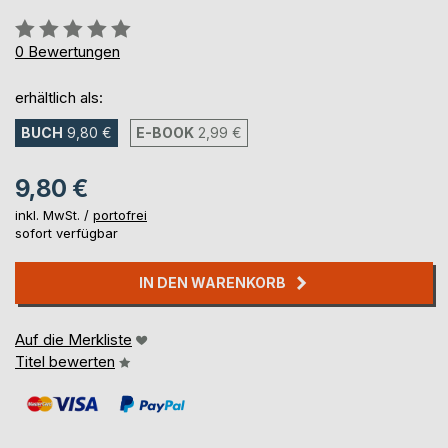
Bewertung::
0%
0
Bewertungen
erhältlich als:
BUCH
9,80 €
E-BOOK
2,99 €
9,80 €
inkl. MwSt. /
portofrei
sofort verfügbar
IN DEN WARENKORB
Auf die Merkliste
Titel bewerten