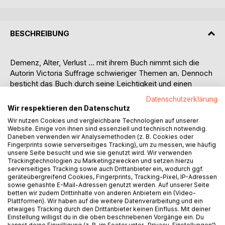
BESCHREIBUNG
Demenz, Alter, Verlust ... mit ihrem Buch nimmt sich die
Autorin Victoria Suffrage schwieriger Themen an. Dennoch
besticht das Buch durch seine Leichtigkeit und einen
tiefsinnigen Humor. Mit dem Witwer Paul und dem
Datenschutzerklärung
Altenpfleger Alex zeichnet sie liebevolle Figuren,
Wir respektieren den Datenschutz
authentisch und nah.
Wir nutzen Cookies und vergleichbare Technologien auf unserer
Website. Einige von ihnen sind essenziell und technisch notwendig.
Klappentext:
Daneben verwenden wir Analysemethoden (z. B. Cookies oder
Fingerprints sowie serverseitiges Tracking), um zu messen, wie häufig
"Melde gehorsamst, ich bin blöd, Herr Oberlajtnant." ...
unsere Seite besucht und wie sie genutzt wird. Wir verwenden
meint Paul, knapp an die achtzig, mit Sonnenschein im
Trackingtechnologien zu Marketingzwecken und setzen hierzu
Herzen und manchmal auch im Kopf. Obwohl das Leben ein
serverseitiges Tracking sowie auch Drittanbieter ein, wodurch ggf.
geräteübergreifend Cookies, Fingerprints, Tracking-Pixel, IP-Adressen
Arschloch ist. Muss ja weitergehen, irgendwie. Seine Frau
sowie gehashte E-Mail-Adressen genutzt werden. Auf unserer Seite
Lissy ist gestorben, wartet auf ihn "nachm Regenbogen um
betten wir zudem Drittinhalte von anderen Anbietern ein (Video-
sechs Uhr abends". Und die 43-jährige Tochter schreit.
Plattformen). Wir haben auf die weitere Datenverarbeitung und ein
etwaiges Tracking durch den Drittanbieter keinen Einfluss. Mit deiner
Fast immer. Besonders, wenn Nuschi nicht da ist, das
Einstellung willigst du in die oben beschriebenen Vorgänge ein. Du
Katzenviech.
kannst deine Einwilligung (z. B. im Footer unter „Privacy-Einstellungen“)