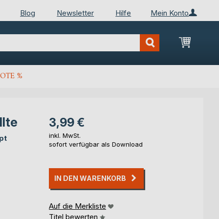
Blog
Newsletter
Hilfe
Mein Konto
Mein Wa
OTE %
llte
3,99 €
inkl. MwSt.
pt
sofort verfügbar als Download
IN DEN WARENKORB
Auf die Merkliste
Titel bewerten