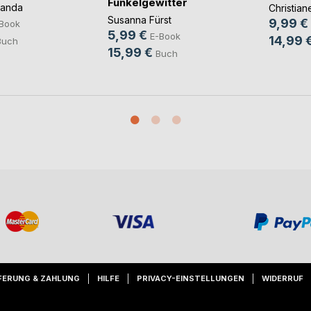
Funkelgewitter
panda
Christia
Susanna Fürst
9,99 €
Book
5,99 €
E-Book
14,99 
Buch
15,99 €
Buch
FERUNG & ZAHLUNG
HILFE
PRIVACY-EINSTELLUNGEN
WIDERRUF