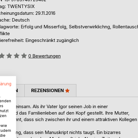
lag: TWENTYSIX
cheinungsdatum: 29.11.2016
ache: Deutsch
agworte: Erfolg und Misserfolg, Selbstverwirklichng, Rollentausc
likte
ierefreiheit: Eingeschränkt zugänglich
ertung::
0
Bewertungen
lärung
TIMMEN
REZENSIONEN
.
wenden
es
sch und einsam. Als ihr Vater Igor seinen Job in einer
nutzt
, wird das Familienleben auf den Kopf gestellt. Ihre Mutter,
tzen
ulette ahnt, dass sich zwischen ihr und einem attraktiven Kollegen
owie
 zudem
prechung, dass sein Manuskript nichts taugt. Ein bizarres
 die