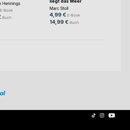
liegt das Meer
Benjam
ne Hennings
Marc Stoll
7,99
E-Book
4,99 €
E-Book
10,9
€
Buch
14,99 €
Buch