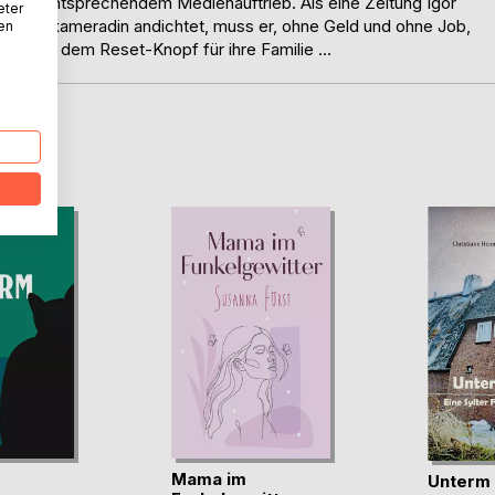
tz mit entsprechendem Medienauftrieb. Als eine Zeitung Igor
eter
 Klassenkameradin andichtet, muss er, ohne Geld und ohne Job,
nen
lt nach dem Reset-Knopf für ihre Familie ...
D
Mama im
Unterm