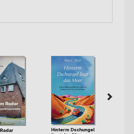
Hinterm Dschungel
Die ka
 Radar