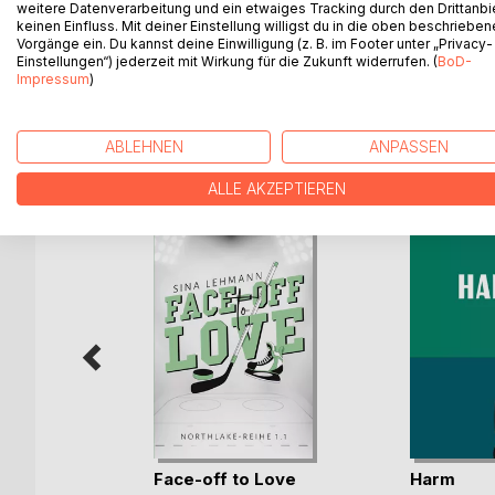
Missverständnis führt dabei zu einem Polizeieinsa
weitere Datenverarbeitung und ein etwaiges Tracking durch den Drittanbi
sogar ein Verhältnis mit der Mutter von Paulettes
keinen Einfluss. Mit deiner Einstellung willigst du in die oben beschriebe
Vorgänge ein. Du kannst deine Einwilligung (z. B. im Footer unter „Privacy-
seine Koffer packen. Und Paulette sucht verzweife
Einstellungen“) jederzeit mit Wirkung für die Zukunft widerrufen. (
BoD-
Impressum
)
WEITERE TITEL BEI
Bo
ABLEHNEN
ANPASSEN
ALLE AKZEPTIEREN
mme im
Face-off to Love
Harm