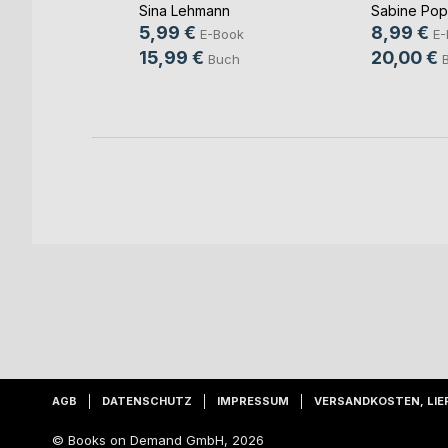
Sina Lehmann
Sabine Po
ok
5,99 €
8,99 €
E-Book
E-
h
15,99 €
20,00 €
Buch
AGB
DATENSCHUTZ
IMPRESSUM
VERSANDKOSTEN, LIE
© Books on Demand GmbH, 2026