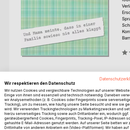
Ver
Ers
Spr
Schl
Konf
Barr
Bew
0%
Datenschutzerk
Wir respektieren den Datenschutz
BESCHREIBUNG
AUTOR/IN
PRESSES
Wir nutzen Cookies und vergleichbare Technologien auf unserer Website
Einige von ihnen sind essenziell und technisch notwendig. Daneben ver
wir Analysemethoden (z. B. Cookies oder Fingerprints sowie serverseitig
Die elfjährige Paulette ist hochintelligent, sarkasti
Tracking), um zu messen, wie häufig unsere Seite besucht und wie sie ge
Werbeagentur kündigt, um einen Roman zu schreiben
wird. Wir verwenden Trackingtechnologien zu Marketingzwecken und se
eine ehrgeizige Juristin, macht Karriere und nur Pa
hierzu serverseitiges Tracking sowie auch Drittanbieter ein, wodurch ggf.
etwas anbahnt.
geräteübergreifend Cookies, Fingerprints, Tracking-Pixel, IP-Adressen s
gehashte E-Mail-Adressen genutzt werden. Auf unserer Seite betten wir
Nach einem Jahr erfährt Igor bei einem Verlagsbes
Drittinhalte von anderen Anbietern ein (Video-Plattformen). Wir haben auf