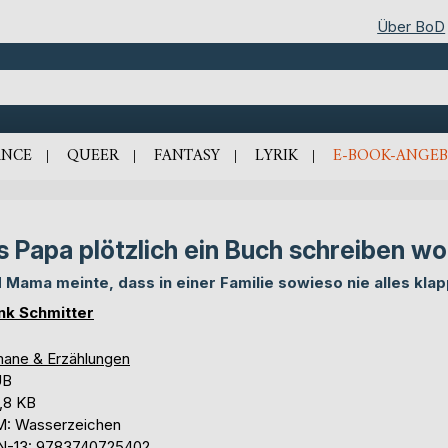
Über BoD
NCE
QUEER
FANTASY
LYRIK
E-BOOK-ANGEB
s Papa plötzlich ein Buch schreiben wo
 Mama meinte, dass in einer Familie sowieso nie alles klap
nk Schmitter
ane & Erzählungen
UB
,8 KB
: Wasserzeichen
N-13: 9783740725402