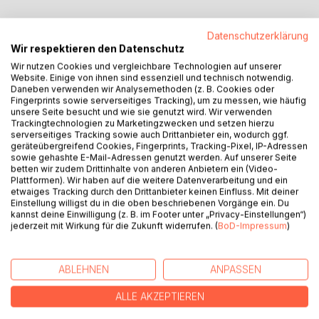
BESCHREIBUNG
Datenschutzerklärung
Wir respektieren den Datenschutz
Wir nutzen Cookies und vergleichbare Technologien auf unserer
"Als Gott mal zu mir kam" ist eine Reihe von Gedichten, in
Website. Einige von ihnen sind essenziell und technisch notwendig.
Daneben verwenden wir Analysemethoden (z. B. Cookies oder
der Sabine Salat eine unglaubliche Lebenswandlung
Fingerprints sowie serverseitiges Tracking), um zu messen, wie häufig
darstellt.
unsere Seite besucht und wie sie genutzt wird. Wir verwenden
In diesem fünften Buch der Serie befinden sich 13
Trackingtechnologien zu Marketingzwecken und setzen hierzu
serverseitiges Tracking sowie auch Drittanbieter ein, wodurch ggf.
ausgewählte Gedichte und selbstgemalte Bilder, die diesen
geräteübergreifend Cookies, Fingerprints, Tracking-Pixel, IP-Adressen
Weg beschreiben, einen Weg der Läuterung, den sie
sowie gehashte E-Mail-Adressen genutzt werden. Auf unserer Seite
durchlaufen hat. Ihre unbewussten Fehltritte wurden ihr
betten wir zudem Drittinhalte von anderen Anbietern ein (Video-
Plattformen). Wir haben auf die weitere Datenverarbeitung und ein
bewusst. Ihre Schwächen und Bedürfnisse hatte sie nun
etwaiges Tracking durch den Drittanbieter keinen Einfluss. Mit deiner
erkannt. Dankbar war sie bereit für ein neues, reinen Leben
Einstellung willigst du in die oben beschriebenen Vorgänge ein. Du
im Guten, im göttlichen Licht.
kannst deine Einwilligung (z. B. im Footer unter „Privacy-Einstellungen“)
Jedes Gedicht ist dabei poetisch durch ein hell/dunkel
jederzeit mit Wirkung für die Zukunft widerrufen. (
BoD-Impressum
)
Acryl-Gemälde illustriert, um die Schattenseiten stärker
hervorzuheben. Die Stimmung der Gedichte wird dadurch
ABLEHNEN
ANPASSEN
besonders ins Licht gestellt. Lassen Sie sich mit in die
Tiefe reißen!
ALLE AKZEPTIEREN