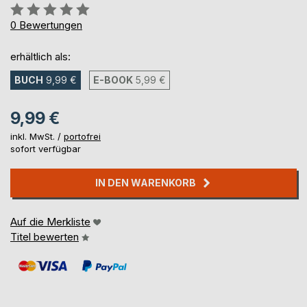
Bewertung::
0%
0
Bewertungen
erhältlich als:
BUCH
9,99 €
E-BOOK
5,99 €
9,99 €
inkl. MwSt. /
portofrei
sofort verfügbar
IN DEN WARENKORB
Auf die Merkliste
Titel bewerten