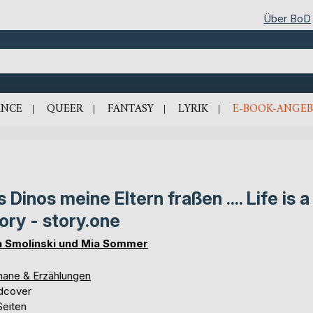
Über BoD
NCE
QUEER
FANTASY
LYRIK
E-BOOK-ANGEB
s Dinos meine Eltern fraßen .... Life is a
ory - story.one
a Smolinski und Mia Sommer
ane & Erzählungen
dcover
Seiten