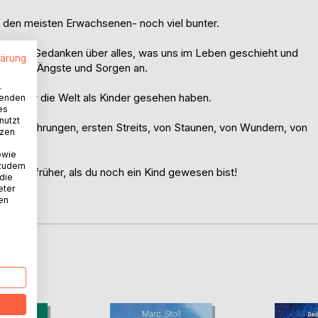
zu den meisten Erwachsenen- noch viel bunter.
anken. Gedanken über alles, was uns im Leben geschieht und
lärung
unsere Ängste und Sorgen an.
.
 wie wir die Welt als Kinder gesehen haben.
wenden
es
nutzt
ten Erfahrungen, ersten Streits, von Staunen, von Wundern, von
tzen
owie
 zudem
So wie früher, als du noch ein Kind gewesen bist!
 die
eter
nen
D