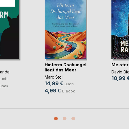
Hinterm Dschungel
Meister
liegt das Meer
panda
David Bi
Marc Stoll
10,99 
Buch
14,99 €
Buch
Book
4,99 €
E-Book