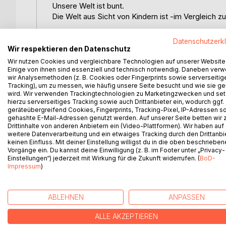
Unsere Welt ist bunt.
Die Welt aus Sicht von Kindern ist -im Vergleich 
Irgendwann beginnt es. Dann machen wir uns Ged
Datenschutzerk
noch geschehen könnte. Mit den Jahren wachsen 
Wir respektieren den Datenschutz
Wir nutzen Cookies und vergleichbare Technologien auf unserer Website
Wir vergessen, wie es damals war. Wir vergessen,
Einige von ihnen sind essenziell und technisch notwendig. Daneben ver
wir Analysemethoden (z. B. Cookies oder Fingerprints sowie serverseitig
Tracking), um zu messen, wie häufig unsere Seite besucht und wie sie ge
Dieses Buch berichtet von ersten Erlebnissen, ers
wird. Wir verwenden Trackingtechnologien zu Marketingzwecken und se
Fantasie und von einer Welt voller Veränderungen.
hierzu serverseitiges Tracking sowie auch Drittanbieter ein, wodurch ggf.
geräteübergreifend Cookies, Fingerprints, Tracking-Pixel, IP-Adressen s
gehashte E-Mail-Adressen genutzt werden. Auf unserer Seite betten wir
Tauche ein in diese Welten und erlebe sie wieder. 
Drittinhalte von anderen Anbietern ein (Video-Plattformen). Wir haben auf
weitere Datenverarbeitung und ein etwaiges Tracking durch den Drittanbi
keinen Einfluss. Mit deiner Einstellung willigst du in die oben beschriebe
Mit Malanleitung und Entspannungsmusik!
Vorgänge ein. Du kannst deine Einwilligung (z. B. im Footer unter „Privacy-
Einstellungen“) jederzeit mit Wirkung für die Zukunft widerrufen. (
BoD-
Impressum
)
WEITERE TITEL BEI
Bo
ABLEHNEN
ANPASSEN
ALLE AKZEPTIEREN