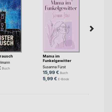
rausch
Mama im
Unter
Funkelgewitter
elmann
Christ
Susanna Fürst
€
14,9
Buch
15,99 €
Buch
9,99
5,99 €
E-Book