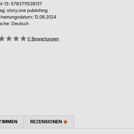
N-13: 9783711539137
ag: story.one publishing
cheinungsdatum: 12.08.2024
ache: Deutsch
ertung::
0
Bewertungen
TIMMEN
REZENSIONEN