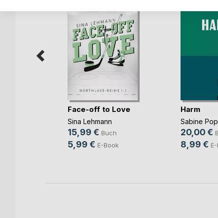
Face-off to Love
Harm
Sina Lehmann
Sabine Po
b und
15,99 €
20,00 €
Buch
ovic
5,99 €
8,99 €
E-Book
E-
ch
ook