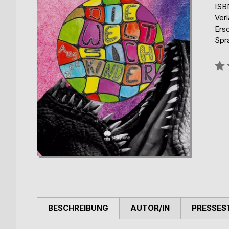
ISB
Verl
Ers
Spr
Bew
0%
BESCHREIBUNG
AUTOR/IN
PRESSES