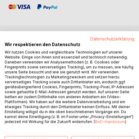
Datenschutzerklärung
BESCHREIBUNG
Wir respektieren den Datenschutz
Wir nutzen Cookies und vergleichbare Technologien auf unserer
Website. Einige von ihnen sind essenziell und technisch notwendig.
»Irgendwie war er ganz anders, als sie ihn sich vom Fenster
Daneben verwenden wir Analysemethoden (z. B. Cookies oder
aus vorgestellt hatte. Jetzt sah sie sein Gesicht, und es
Fingerprints sowie serverseitiges Tracking), um zu messen, wie häufig
war, als hätte sie aus einer verkrusteten Oberfläche eine
unsere Seite besucht und wie sie genutzt wird. Wir verwenden
Trackingtechnologien zu Marketingzwecken und setzen hierzu
Stelle herausgekratzt.«
serverseitiges Tracking sowie auch Drittanbieter ein, wodurch ggf.
geräteübergreifend Cookies, Fingerprints, Tracking-Pixel, IP-Adressen
Seit Jahren beobachtet Martina einen Obdachlosen, der in
sowie gehashte E-Mail-Adressen genutzt werden. Auf unserer Seite
betten wir zudem Drittinhalte von anderen Anbietern ein (Video-
ihrer Altstadtgasse übernachtet. Eines Tages findet sie ihn
Plattformen). Wir haben auf die weitere Datenverarbeitung und ein
bewusstlos in der Kälte und rettet ihm das Leben. Sie lernt
etwaiges Tracking durch den Drittanbieter keinen Einfluss. Mit deiner
den Mann kennen, der vor ihrer Haustür gestrandet ist.
Einstellung willigst du in die oben beschriebenen Vorgänge ein. Du
kannst deine Einwilligung (z. B. im Footer unter „Privacy-Einstellungen“)
Zaghaft entwickeln sie Gefühle füreinander. Doch kann es
jederzeit mit Wirkung für die Zukunft widerrufen. (
BoD-Impressum
)
wirklich Liebe sein? Oder meldet sich ihr Helfersyndrom,
das sie vor Jahren in den Burnout getrieben hat?
Als ihr der Geschäftsmann Friedrich, ein langjähriger