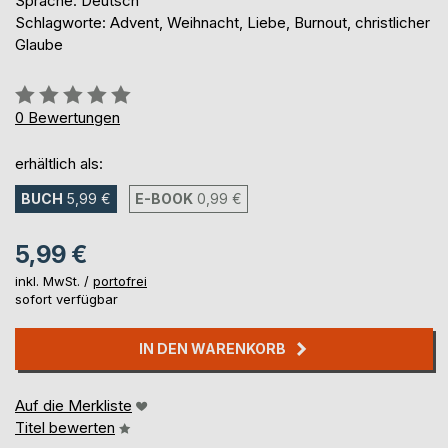
Sprache: Deutsch
Schlagworte: Advent, Weihnacht, Liebe, Burnout, christlicher
Glaube
Bewertung::
0%
0
Bewertungen
erhältlich als:
BUCH
5,99 €
E-BOOK
0,99 €
5,99 €
inkl. MwSt. /
portofrei
sofort verfügbar
IN DEN WARENKORB
Auf die Merkliste
Titel bewerten