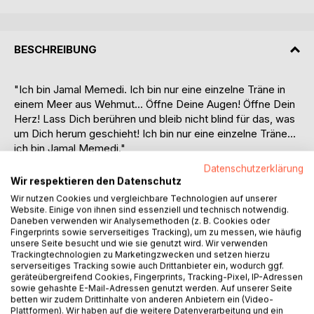
BESCHREIBUNG
"Ich bin Jamal Memedi. Ich bin nur eine einzelne Träne in
einem Meer aus Wehmut... Öffne Deine Augen! Öffne Dein
Herz! Lass Dich berühren und bleib nicht blind für das, was
um Dich herum geschieht! Ich bin nur eine einzelne Träne...
ich bin Jamal Memedi."
Dieses Buch erzählt die Lebensgeschichte von Jamal
Datenschutzerklärung
Memedi, einem jungen Mann aus Syrien. Es beruht auf
Wir respektieren den Datenschutz
wahren Begebenheiten, die zu einem Roman verwandelt
Wir nutzen Cookies und vergleichbare Technologien auf unserer
wurden, der davon erzählt wie sich plötzlich alles im Leben
Website. Einige von ihnen sind essenziell und technisch notwendig.
verändern kann.
Daneben verwenden wir Analysemethoden (z. B. Cookies oder
Fingerprints sowie serverseitiges Tracking), um zu messen, wie häufig
Lassen Sie sich von Jamal mitnehmen auf die aufregende,
unsere Seite besucht und wie sie genutzt wird. Wir verwenden
spannende, tragische manchmal hoffnungslose und doch
Trackingtechnologien zu Marketingzwecken und setzen hierzu
mutige Reise seines Lebens.
serverseitiges Tracking sowie auch Drittanbieter ein, wodurch ggf.
geräteübergreifend Cookies, Fingerprints, Tracking-Pixel, IP-Adressen
Bekommen Sie einen Eindruck von Damaskus vor dem
sowie gehashte E-Mail-Adressen genutzt werden. Auf unserer Seite
Krieg und warum Jamal nie woanders leben wollte als in
betten wir zudem Drittinhalte von anderen Anbietern ein (Video-
seiner geliebten Stadt.
Plattformen). Wir haben auf die weitere Datenverarbeitung und ein