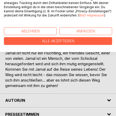
etwaiges Tracking durch den Drittanbieter keinen Einfluss. Mit deiner
Lassen Sie sich von Jamal erzählen wie einschneidend der
Einstellung willigst du in die oben beschriebenen Vorgänge ein. Du
Krieg sein Leben veränderte und begeben Sie sich mit ihm
kannst deine Einwilligung (z. B. im Footer unter „Privacy-Einstellungen“)
auf seine unvermeidliche, lebensgefährliche Flucht.
jederzeit mit Wirkung für die Zukunft widerrufen. (
BoD-Impressum
)
Erreichen Sie zusammen mit Jamal das Niemandsland
Deutschland, wo er mit Misstrauen, Fremdenfeindlichkeit,
Behördenirrsinn, aber vor allem Heimweh konfrontiert wird.
ABLEHNEN
ANPASSEN
Seien Sie dabei, wenn Jamal in ein neues Leben startet,
ALLE AKZEPTIEREN
das er so eigentlich nie wollte und der dabei die verloren
geglaubte Hoffnung wieder findet.
Jamal ist nicht nur ein Flüchtling, ein fremdes Gesicht, einer
von vielen. Jamal ist ein Mensch, der vom Schicksal
herausgefordert wird und sich ihm mutig entgegenstellt.
Kommen Sie mit Jamal auf die Reise seines Lebens! Der
Weg wird nicht leicht - das müssen Sie wissen, bevor Sie
sich ihm anschließen... aber es lohnt sich diesen Weg
gemeinsam mit ihm zu gehen!
AUTOR/IN
PRESSESTIMMEN