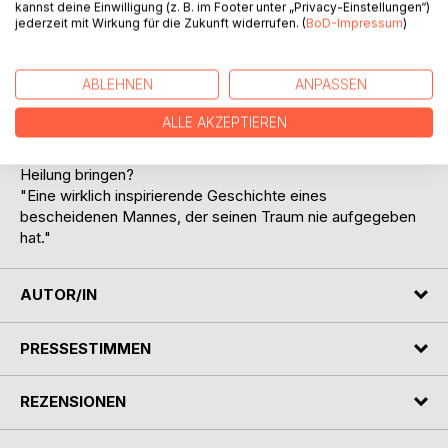
Sie feststellen werden.
kannst deine Einwilligung (z. B. im Footer unter „Privacy-Einstellungen“)
jederzeit mit Wirkung für die Zukunft widerrufen. (
BoD-Impressum
)
Zum Teil, aufgrund seines Leidens beschließt der Autor,
Medizin zu studieren, was ihn zu einer waghalsigen Reise in
die damalige Bundesrepublik Deutschland veranlasst.
ABLEHNEN
ANPASSEN
Gerade als er glaubt, dass der Dorn in seinem Fleisch ihn in
Ruhe lassen werde, um seine neue Umgebung zu
ALLE AKZEPTIEREN
genießen, holt er ihn in West-Berlin wieder ein.
Wird die Medizin 'Made in Germany' die lang ersehnte
Heilung bringen?
"Eine wirklich inspirierende Geschichte eines
bescheidenen Mannes, der seinen Traum nie aufgegeben
hat."
AUTOR/IN
PRESSESTIMMEN
REZENSIONEN