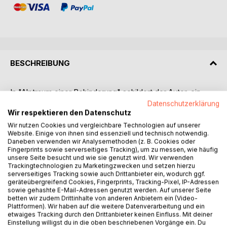
BESCHREIBUNG
In "Alptraum einer Behinderung" schildert der Autor, ein
Arzt, seine Erfahrungen aus dem Leben mit einer
Datenschutzerklärung
Behinderung.
Wir respektieren den Datenschutz
Er wuchs in einem verarmten ländlichen Dorf im Ghana der
Wir nutzen Cookies und vergleichbare Technologien auf unserer
Website. Einige von ihnen sind essenziell und technisch notwendig.
1960er Jahre auf. Als er etwa zwölf Jahre alt war, wurde
Daneben verwenden wir Analysemethoden (z. B. Cookies oder
sein linker Knöchel von einer mysteriösen Krankheit
Fingerprints sowie serverseitiges Tracking), um zu messen, wie häufig
befallen, was zu einer Unterbrechung seiner
unsere Seite besucht und wie sie genutzt wird. Wir verwenden
Schulausbildung führte.
Trackingtechnologien zu Marketingzwecken und setzen hierzu
serverseitiges Tracking sowie auch Drittanbieter ein, wodurch ggf.
Verfolgen Sie die verzweifelten Versuche seiner Eltern, die
geräteübergreifend Cookies, Fingerprints, Tracking-Pixel, IP-Adressen
verschiedene traditionelle Heilern um Hilfe bitten, und
sowie gehashte E-Mail-Adressen genutzt werden. Auf unserer Seite
wundern Sie sich über einige der grausamen
betten wir zudem Drittinhalte von anderen Anbietern ein (Video-
Plattformen). Wir haben auf die weitere Datenverarbeitung und ein
Behandlungsmethoden die angewendet werden.
etwaiges Tracking durch den Drittanbieter keinen Einfluss. Mit deiner
Auch die Schulmedizin kann sein Leiden nicht beenden, wie
Einstellung willigst du in die oben beschriebenen Vorgänge ein. Du