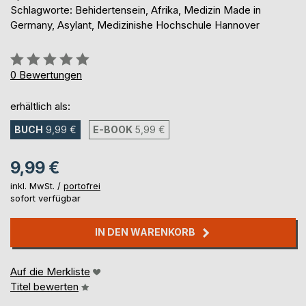
Schlagworte: Behidertensein, Afrika, Medizin Made in
Germany, Asylant, Medizinishe Hochschule Hannover
Bewertung::
0%
0
Bewertungen
erhältlich als:
BUCH
9,99 €
E-BOOK
5,99 €
9,99 €
inkl. MwSt. /
portofrei
sofort verfügbar
IN DEN WARENKORB
Auf die Merkliste
Titel bewerten