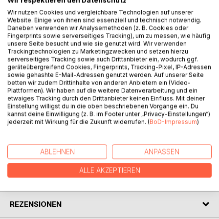
Wir respektieren den Datenschutz
BESCHREIBUNG
Wir nutzen Cookies und vergleichbare Technologien auf unserer
Website. Einige von ihnen sind essenziell und technisch notwendig.
Daneben verwenden wir Analysemethoden (z. B. Cookies oder
Alp'n'Gold ist die auf Papier gebrachte Symbiose aus
Fingerprints sowie serverseitiges Tracking), um zu messen, wie häufig
Erlebtem, Kuriosem und Verrücktem einer bunten
unsere Seite besucht und wie sie genutzt wird. Wir verwenden
Gästewelt. Ob dreist, ob komisch, jemand wird immer
Trackingtechnologien zu Marketingzwecken und setzen hierzu
serverseitiges Tracking sowie auch Drittanbieter ein, wodurch ggf.
zufällig Zeuge realistischer, rasend komischer und
geräteübergreifend Cookies, Fingerprints, Tracking-Pixel, IP-Adressen
abenteuerlicher Geschichten. Aber all das wäre nicht
sowie gehashte E-Mail-Adressen genutzt werden. Auf unserer Seite
Alp'n'Gold, ohne die Hommage an den geliebten rot-weiß-
betten wir zudem Drittinhalte von anderen Anbietern ein (Video-
Plattformen). Wir haben auf die weitere Datenverarbeitung und ein
roten Schauplatz. Kurzum, phantastische Episoden, mit
etwaiges Tracking durch den Drittanbieter keinen Einfluss. Mit deiner
einem Quäntchen Verrücktheit, mal zum Schmunzeln,
Einstellung willigst du in die oben beschriebenen Vorgänge ein. Du
Augenzwinkern und auch zum Nachdenken. Diese
kannst deine Einwilligung (z. B. im Footer unter „Privacy-Einstellungen“)
jederzeit mit Wirkung für die Zukunft widerrufen. (
BoD-Impressum
)
Kurzgeschichten sind wie „Bühnenstücke“.
AUTOR/IN
ABLEHNEN
ANPASSEN
ALLE AKZEPTIEREN
PRESSESTIMMEN
REZENSIONEN