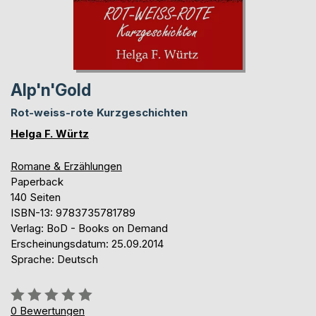
Alp'n'Gold
Rot-weiss-rote Kurzgeschichten
Helga F. Würtz
Romane & Erzählungen
Paperback
140 Seiten
ISBN-13: 9783735781789
Verlag: BoD - Books on Demand
Erscheinungsdatum: 25.09.2014
Sprache: Deutsch
Bewertung::
0%
0
Bewertungen