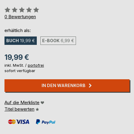
Bewertung::
0%
0
Bewertungen
erhältlich als:
BUCH
19,99 €
E-BOOK
6,99 €
19,99 €
inkl. MwSt. /
portofrei
sofort verfügbar
IN DEN WARENKORB
Auf die Merkliste
Titel bewerten