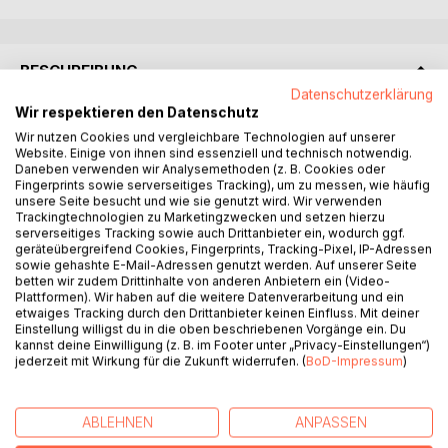
BESCHREIBUNG
Datenschutzerklärung
Wir respektieren den Datenschutz
verrückt
Wir nutzen Cookies und vergleichbare Technologien auf unserer
Diese Gedichte wollen nicht geordnet sein.
Website. Einige von ihnen sind essenziell und technisch notwendig.
Sie kommen, wie das Licht kommt ohne Ankündigung,
Daneben verwenden wir Analysemethoden (z. B. Cookies oder
Fingerprints sowie serverseitiges Tracking), um zu messen, wie häufig
ohne Erlaubnis, manchmal zu früh, manchmal viel zu spät.
unsere Seite besucht und wie sie genutzt wird. Wir verwenden
Frank schreibt aus dem Inneren eines Lebens, das sich
Trackingtechnologien zu Marketingzwecken und setzen hierzu
nicht erklären lässt, nur erleben: Liebe, die brennt und trägt.
serverseitiges Tracking sowie auch Drittanbieter ein, wodurch ggf.
geräteübergreifend Cookies, Fingerprints, Tracking-Pixel, IP-Adressen
Stille, die schwerer ist als Lärm. Morgen, die nach nichts
sowie gehashte E-Mail-Adressen genutzt werden. Auf unserer Seite
riechen und nach allem. Nächte, in denen der Mond Fragen
betten wir zudem Drittinhalte von anderen Anbietern ein (Video-
stellt, auf die der Tag keine Antwort hat.
Plattformen). Wir haben auf die weitere Datenverarbeitung und ein
etwaiges Tracking durch den Drittanbieter keinen Einfluss. Mit deiner
Zwischen Dämmerleib und Mondkuss, zwischen Herzwort
Einstellung willigst du in die oben beschriebenen Vorgänge ein. Du
und Golgatha, zwischen dem ersten Licht und dem letzten
kannst deine Einwilligung (z. B. im Footer unter „Privacy-Einstellungen“)
Atemzug ,diese 193 Gedichte sind ein Zeugnis. Kein
jederzeit mit Wirkung für die Zukunft widerrufen. (
BoD-Impressum
)
System, kein Programm. Nur ein Mensch, der schreibt, weil
er nicht anders kann. Weil Sprache das einzige Werkzeug
ist, das die Wirklichkeit nicht beschädigt, wenn man sie
ABLEHNEN
ANPASSEN
damit berührt.