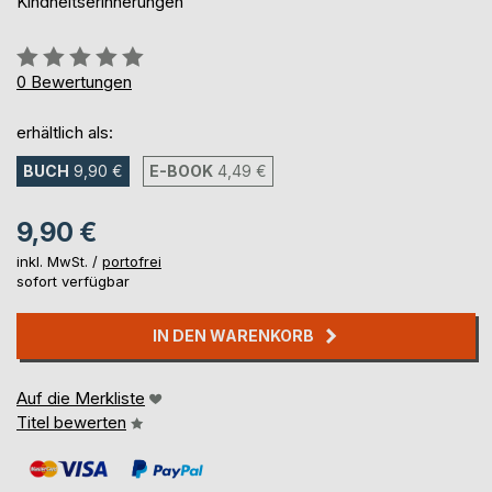
Kindheitserinnerungen
Bewertung::
0%
0
Bewertungen
erhältlich als:
BUCH
9,90 €
E-BOOK
4,49 €
9,90 €
inkl. MwSt. /
portofrei
sofort verfügbar
IN DEN WARENKORB
Auf die Merkliste
Titel bewerten