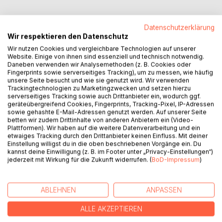
Datenschutzerklärung
Wir respektieren den Datenschutz
BESCHREIBUNG
Wir nutzen Cookies und vergleichbare Technologien auf unserer
Website. Einige von ihnen sind essenziell und technisch notwendig.
Daneben verwenden wir Analysemethoden (z. B. Cookies oder
W.Sophie Reich schreibt mit sensiblem Witz, mit einem
Fingerprints sowie serverseitiges Tracking), um zu messen, wie häufig
unsere Seite besucht und wie sie genutzt wird. Wir verwenden
weinenden und einem lachenden Auge, mit Sinn für
Trackingtechnologien zu Marketingzwecken und setzen hierzu
Spannung und Spannungen. Selbstkritisch ruht ihr Blick auf
serverseitiges Tracking sowie auch Drittanbieter ein, wodurch ggf.
dem, was Menschen ausmacht: In der Jugend, in der Mitte
geräteübergreifend Cookies, Fingerprints, Tracking-Pixel, IP-Adressen
sowie gehashte E-Mail-Adressen genutzt werden. Auf unserer Seite
und im Alter, mit der Erkenntnis, worum es geht: Um
betten wir zudem Drittinhalte von anderen Anbietern ein (Video-
Beobachtungen und Konsequenzen. Intensive
Plattformen). Wir haben auf die weitere Datenverarbeitung und ein
Lebenserfahrung und die persönlichen Erinnerungen der
etwaiges Tracking durch den Drittanbieter keinen Einfluss. Mit deiner
Einstellung willigst du in die oben beschriebenen Vorgänge ein. Du
Autorin bilden die Basis, die sich am besten mit dem Begriff
kannst deine Einwilligung (z. B. im Footer unter „Privacy-Einstellungen“)
Dokumentarerzählung umschreiben lässt. Ihre Erzählungen
jederzeit mit Wirkung für die Zukunft widerrufen. (
BoD-Impressum
)
ähneln einem Spiegel, in dem sich auch der Leser
unverholen wiedererkennt.
ABLEHNEN
ANPASSEN
Michael Starcke
ALLE AKZEPTIEREN