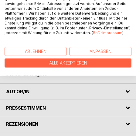
sowie gehashte E-Mail-Adressen genutzt werden. Auf unserer Seite
betten wir zudem Drittinhalte von anderen Anbietern ein (Video-
Plattformen). Wir haben auf die weitere Datenverarbeitung und ein
etwaiges Tracking durch den Drittanbieter keinen Einfluss. Mit deiner
Einstellung willigst du in die oben beschriebenen Vorgänge ein. Du
BESCHREIBUNG
kannst deine Einwilligung (z. B. im Footer unter „Privacy-Einstellungen“)
jederzeit mit Wirkung für die Zukunft widerrufen. (
BoD-Impressum
)
In AlltagsChampagner sind Geschichten ganz
verschiedener Herkünfte und Lagen abgefüllt. Alte
ABLEHNEN
ANPASSEN
Jahrgänge neben jungen, spritzig-wilden. Lagen aus
nächster Nähe ebenso wie aus dem sonnigen Süden. Allen
ALLE AKZEPTIEREN
gemeinsam ist die Stimulans für Momente des Lächelns
und der Leichtigkeit.
AUTOR/IN
PRESSESTIMMEN
REZENSIONEN