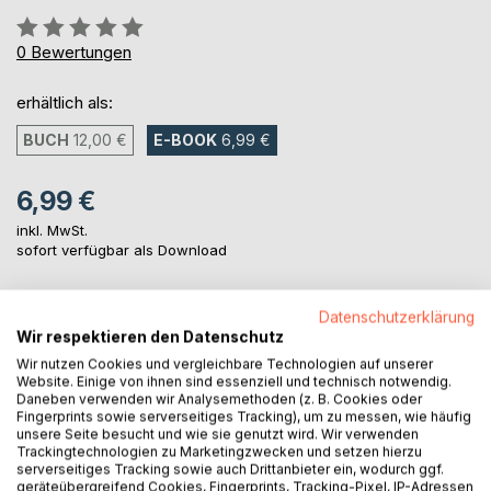
Bewertung::
0%
0
Bewertungen
erhältlich als:
BUCH
12,00 €
E-BOOK
6,99 €
6,99 €
inkl. MwSt.
sofort verfügbar als Download
Datenschutzerklärung
IN DEN WARENKORB
Wir respektieren den Datenschutz
Wir nutzen Cookies und vergleichbare Technologien auf unserer
Website. Einige von ihnen sind essenziell und technisch notwendig.
Auf die Merkliste
Daneben verwenden wir Analysemethoden (z. B. Cookies oder
Titel bewerten
Fingerprints sowie serverseitiges Tracking), um zu messen, wie häufig
unsere Seite besucht und wie sie genutzt wird. Wir verwenden
Trackingtechnologien zu Marketingzwecken und setzen hierzu
serverseitiges Tracking sowie auch Drittanbieter ein, wodurch ggf.
geräteübergreifend Cookies, Fingerprints, Tracking-Pixel, IP-Adressen