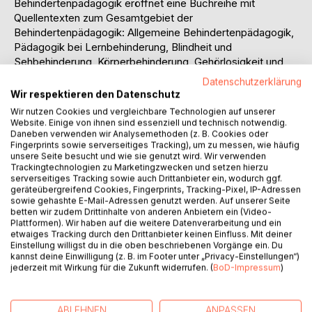
Behindertenpädagogik eröffnet eine Buchreihe mit
Quellentexten zum Gesamtgebiet der
Behindertenpädagogik: Allgemeine Behindertenpädagogik,
Pädagogik bei Lernbehinderung, Blindheit und
Sehbehinderung, Körperbehinderung, Gehörlosigkeit und
Schwerhörigkeit, geistige Behinderung, Sprachbehinderung
Datenschutzerklärung
und Verhaltensstörung.
Wir respektieren den Datenschutz
Wir nutzen Cookies und vergleichbare Technologien auf unserer
Bislang gibt es nur wenige, ältere und zumeist vergriffene
Website. Einige von ihnen sind essenziell und technisch notwendig.
Sammlungen mit Wiedergaben vereinzelter historischer
Daneben verwenden wir Analysemethoden (z. B. Cookies oder
Fingerprints sowie serverseitiges Tracking), um zu messen, wie häufig
Texte zur Behindertenpädagogik. Es fehlt eine
unsere Seite besucht und wie sie genutzt wird. Wir verwenden
Gesamtdarstellung, die die geschichtliche Herkunft
Trackingtechnologien zu Marketingzwecken und setzen hierzu
gegenwärtiger Fragestellungen thematisiert. So hat etwa
serverseitiges Tracking sowie auch Drittanbieter ein, wodurch ggf.
geräteübergreifend Cookies, Fingerprints, Tracking-Pixel, IP-Adressen
die heutige Integrationsbewegung ihre wesentlichen
sowie gehashte E-Mail-Adressen genutzt werden. Auf unserer Seite
Vorläufer nicht nur in der Verallgemeinerungsbewegung der
betten wir zudem Drittinhalte von anderen Anbietern ein (Video-
Blinden- und der Gehörlosenpädagogik des 19.
Plattformen). Wir haben auf die weitere Datenverarbeitung und ein
etwaiges Tracking durch den Drittanbieter keinen Einfluss. Mit deiner
Jahrhunderts, sondern auch in der Schrift von Georgens
Einstellung willigst du in die oben beschriebenen Vorgänge ein. Du
und Deinhardt (1861), die die Heilpädagogik als einen Zweig
kannst deine Einwilligung (z. B. im Footer unter „Privacy-Einstellungen“)
der Allgemeinen Pädagogik verstanden.
jederzeit mit Wirkung für die Zukunft widerrufen. (
BoD-Impressum
)
Der vorliegende Band enthält 38 Quellentexte zum
Lebensrecht und zum Bildungsrecht behinderter Menschen
ABLEHNEN
ANPASSEN