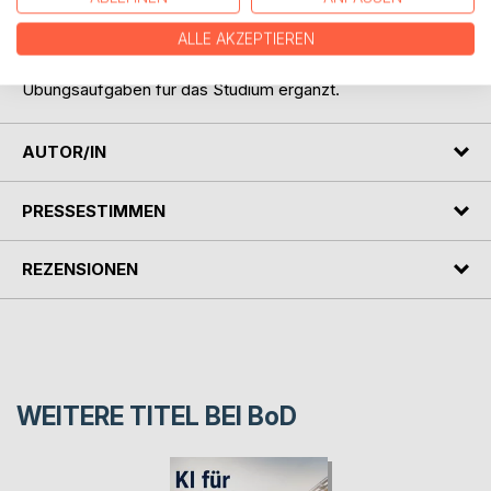
und zur Entfaltung einer heilpädagogischen Theorie von der
ALLE AKZEPTIEREN
Antike bis zur Gegenwart. Die Texte werden durch
erziehungswissenschaftliche Kommentare und
Übungsaufgaben für das Studium ergänzt.
AUTOR/IN
PRESSESTIMMEN
REZENSIONEN
WEITERE TITEL BEI
BoD