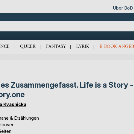
Über BoD
NCE
QUEER
FANTASY
LYRIK
E-BOOK-ANGEB
les Zusammengefasst. Life is a Story -
ory.one
ia Kvasnicka
ane & Erzählungen
dcover
Seiten