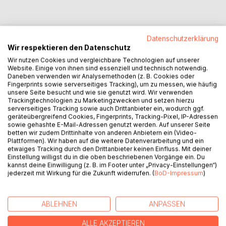
Datenschutzerklärung
Wir respektieren den Datenschutz
BESCHREIBUNG
Wir nutzen Cookies und vergleichbare Technologien auf unserer
Website. Einige von ihnen sind essenziell und technisch notwendig.
Daneben verwenden wir Analysemethoden (z. B. Cookies oder
Stellen Sie sich vor, 11 psychologischen Reime aus dem
Fingerprints sowie serverseitiges Tracking), um zu messen, wie häufig
positiven Kinderbuch - Alles wird gut - mit
unsere Seite besucht und wie sie genutzt wird. Wir verwenden
Affirmationsreimen machen Ihr Kind für das Leben stark!
Trackingtechnologien zu Marketingzwecken und setzen hierzu
serverseitiges Tracking sowie auch Drittanbieter ein, wodurch ggf.
geräteübergreifend Cookies, Fingerprints, Tracking-Pixel, IP-Adressen
Aufwand: minimal! Spaßfaktor: riesig! Ergebnis: lebenslang!
sowie gehashte E-Mail-Adressen genutzt werden. Auf unserer Seite
betten wir zudem Drittinhalte von anderen Anbietern ein (Video-
Plattformen). Wir haben auf die weitere Datenverarbeitung und ein
Ist Ihr Kind zwischen 3 und 7 Jahren alt? Super!
etwaiges Tracking durch den Drittanbieter keinen Einfluss. Mit deiner
Einstellung willigst du in die oben beschriebenen Vorgänge ein. Du
Die Theta Phase (meditativer Zustand) öffnet den direkten
kannst deine Einwilligung (z. B. im Footer unter „Privacy-Einstellungen“)
Zugang zum Unterbewusstsein und genau dort legen sich
jederzeit mit Wirkung für die Zukunft widerrufen. (
BoD-Impressum
)
alle Eindrücke, Werte und Denkmuster aus dem Alltag
automatisch für das gesamte Leben ab.
ABLEHNEN
ANPASSEN
Darum kommen jetzt 11 positive Affirmationsreime ins Spiel
ALLE AKZEPTIEREN