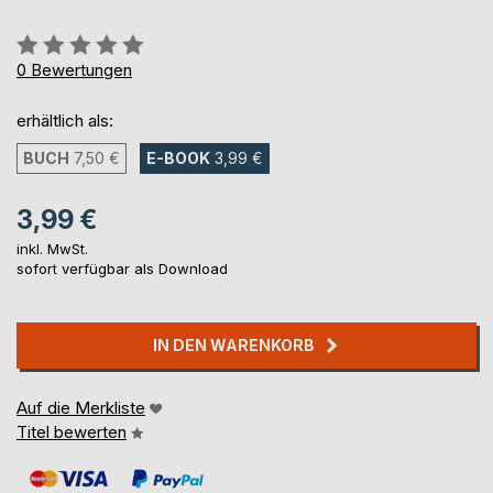
Bewertung::
0%
0
Bewertungen
erhältlich als:
BUCH
7,50 €
E-BOOK
3,99 €
3,99 €
inkl. MwSt.
sofort verfügbar als Download
IN DEN WARENKORB
Auf die Merkliste
Titel bewerten