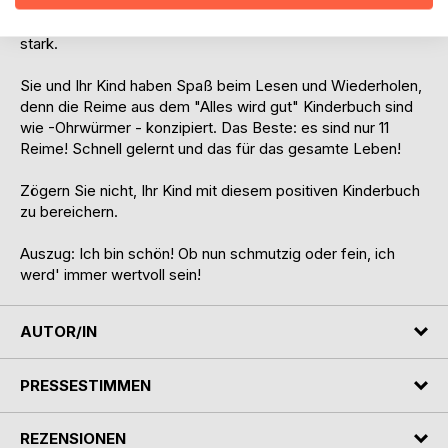
(neue Anwendungsmethode!) und verwurzeln sich tief im
Unterbewusstsein und machen so Ihr Kind für das Leben
stark.
Sie und Ihr Kind haben Spaß beim Lesen und Wiederholen,
denn die Reime aus dem "Alles wird gut" Kinderbuch sind
wie -Ohrwürmer - konzipiert. Das Beste: es sind nur 11
Reime! Schnell gelernt und das für das gesamte Leben!
Zögern Sie nicht, Ihr Kind mit diesem positiven Kinderbuch
zu bereichern.
Auszug: Ich bin schön! Ob nun schmutzig oder fein, ich
werd' immer wertvoll sein!
AUTOR/IN
PRESSESTIMMEN
REZENSIONEN