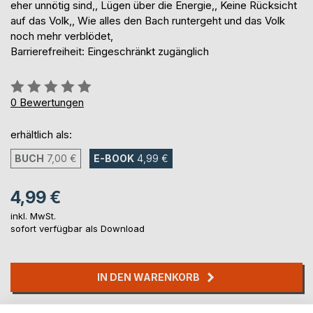
eher unnötig sind,, Lügen über die Energie,, Keine Rücksicht
auf das Volk,, Wie alles den Bach runtergeht und das Volk
noch mehr verblödet,
Barrierefreiheit: Eingeschränkt zugänglich
Bewertung::
0%
0
Bewertungen
erhältlich als:
BUCH
7,00 €
E-BOOK
4,99 €
4,99 €
inkl. MwSt.
sofort verfügbar als Download
IN DEN WARENKORB