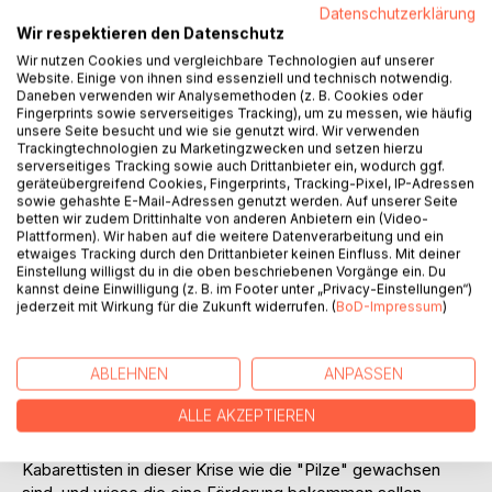
Auf die Merkliste
Datenschutzerklärung
Titel bewerten
Wir respektieren den Datenschutz
Wir nutzen Cookies und vergleichbare Technologien auf unserer
Website. Einige von ihnen sind essenziell und technisch notwendig.
Daneben verwenden wir Analysemethoden (z. B. Cookies oder
Fingerprints sowie serverseitiges Tracking), um zu messen, wie häufig
unsere Seite besucht und wie sie genutzt wird. Wir verwenden
Trackingtechnologien zu Marketingzwecken und setzen hierzu
serverseitiges Tracking sowie auch Drittanbieter ein, wodurch ggf.
geräteübergreifend Cookies, Fingerprints, Tracking-Pixel, IP-Adressen
BESCHREIBUNG
sowie gehashte E-Mail-Adressen genutzt werden. Auf unserer Seite
betten wir zudem Drittinhalte von anderen Anbietern ein (Video-
Plattformen). Wir haben auf die weitere Datenverarbeitung und ein
etwaiges Tracking durch den Drittanbieter keinen Einfluss. Mit deiner
Wie die Menschheit mit der Errungenschaft des Internets
Einstellung willigst du in die oben beschriebenen Vorgänge ein. Du
und Smart Phones leider noch mehr verblödet. Wie mit der
kannst deine Einwilligung (z. B. im Footer unter „Privacy-Einstellungen“)
Wahrheit was E-Autos wirklich bringen und welchen
jederzeit mit Wirkung für die Zukunft widerrufen. (
BoD-Impressum
)
Schaden sie anrichten noch bevor sie einen Meter
gefahren sind und wie Leute diskriminiert werden, die sich
ABLEHNEN
ANPASSEN
keines leisten können. Wer wirklich den Schaden bei der
Klimaerwärmung macht. Meldungen die jeder sofort wieder
ALLE AKZEPTIEREN
vergessen hat, wieder in Erinnerung gebracht. Was Corona
wirklich angerichtet hat, und wieso angeblich Musiker und
Kabarettisten in dieser Krise wie die "Pilze" gewachsen