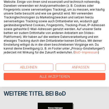
Website. Einige von ihnen sind essenziell und technisch notwendig.
Wie können wir das Vergangene retten? Wie müssen wir
Daneben verwenden wir Analysemethoden (z. B. Cookies oder
Fingerprints sowie serverseitiges Tracking), um zu messen, wie häufig
leben, um wirklich zu leben? Diesen Fragen widmet sich
unsere Seite besucht und wie sie genutzt wird. Wir verwenden
"Alles nur Augenblicke" in verschiedenen Kurzgeschichten
Trackingtechnologien zu Marketingzwecken und setzen hierzu
zu den verschiedensten Momenten in unseren Leben.
serverseitiges Tracking sowie auch Drittanbieter ein, wodurch ggf.
geräteübergreifend Cookies, Fingerprints, Tracking-Pixel, IP-Adressen
sowie gehashte E-Mail-Adressen genutzt werden. Auf unserer Seite
betten wir zudem Drittinhalte von anderen Anbietern ein (Video-
AUTOR/IN
Plattformen). Wir haben auf die weitere Datenverarbeitung und ein
etwaiges Tracking durch den Drittanbieter keinen Einfluss. Mit deiner
Einstellung willigst du in die oben beschriebenen Vorgänge ein. Du
PRESSESTIMMEN
kannst deine Einwilligung (z. B. im Footer unter „Privacy-Einstellungen“)
jederzeit mit Wirkung für die Zukunft widerrufen. (
BoD-Impressum
)
REZENSIONEN
ABLEHNEN
ANPASSEN
ALLE AKZEPTIEREN
WEITERE TITEL BEI
BoD