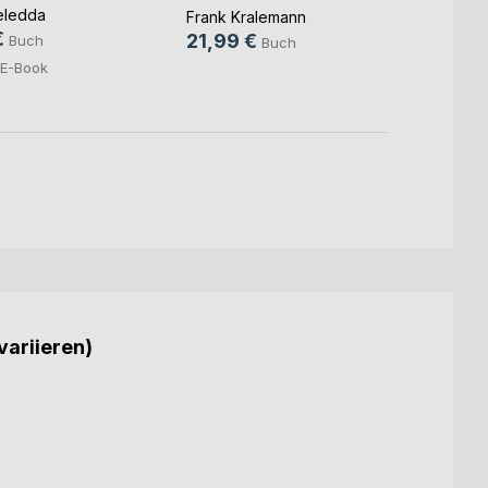
eledda
Frank Kralemann
Frank 
€
21,99 €
16,9
Buch
Buch
E-Book
variieren)