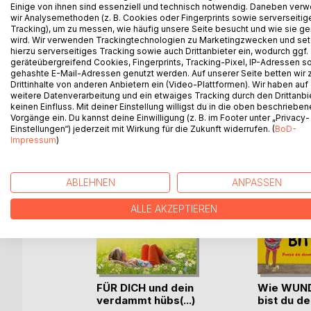
Lyrisch oder bissig - berlinerisch-kess oder entl
Einige von ihnen sind essenziell und technisch notwendig. Daneben ver
wir Analysemethoden (z. B. Cookies oder Fingerprints sowie serverseitig
offenbaren uns eine Vielfalt an Farbe und Form un
Tracking), um zu messen, wie häufig unsere Seite besucht und wie sie ge
Lebens.
wird. Wir verwenden Trackingtechnologien zu Marketingzwecken und se
hierzu serverseitiges Tracking sowie auch Drittanbieter ein, wodurch ggf.
geräteübergreifend Cookies, Fingerprints, Tracking-Pixel, IP-Adressen s
gehashte E-Mail-Adressen genutzt werden. Auf unserer Seite betten wir
Drittinhalte von anderen Anbietern ein (Video-Plattformen). Wir haben auf
WEITERE TITEL BEI
Bo
weitere Datenverarbeitung und ein etwaiges Tracking durch den Drittanbi
keinen Einfluss. Mit deiner Einstellung willigst du in die oben beschriebe
Vorgänge ein. Du kannst deine Einwilligung (z. B. im Footer unter „Privacy-
Einstellungen“) jederzeit mit Wirkung für die Zukunft widerrufen. (
BoD-
Impressum
)
ABLEHNEN
ANPASSEN
ALLE AKZEPTIEREN
Straße
FÜR DICH und dein
Wie WUN
verdammt hübs(...)
bist du de