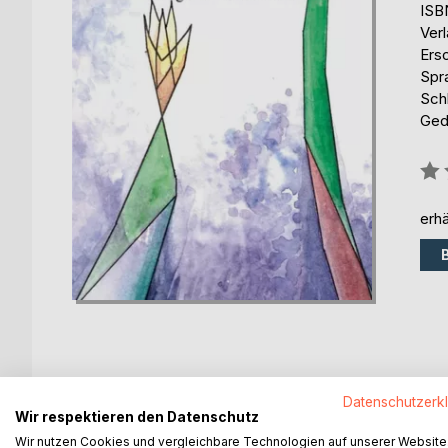
ISB
Ver
Ers
Spr
Schl
Ged
Bew
0%
erhä
BESCHREIBUNG
AUTOR/IN
PRESSES
Datenschutzerk
Wir respektieren den Datenschutz
Wir nutzen Cookies und vergleichbare Technologien auf unserer Website