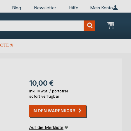
Blog
Newsletter
Hilfe
Mein Konto
Mein Wa
OTE %
10,00 €
inkl. MwSt. /
portofrei
sofort verfügbar
IN DEN WARENKORB
Auf die Merkliste