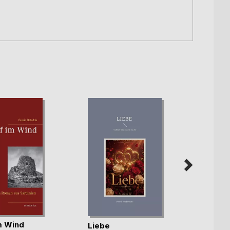
im Wind
Liebe
Trost