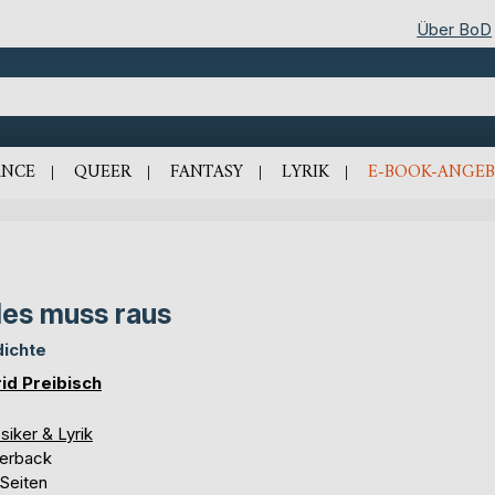
Über BoD
NCE
QUEER
FANTASY
LYRIK
E-BOOK-ANGEB
les muss raus
ichte
rid Preibisch
siker & Lyrik
erback
 Seiten