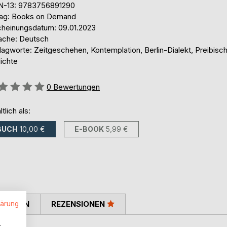
N-13: 9783756891290
lag: Books on Demand
cheinungsdatum: 09.01.2023
ache: Deutsch
agworte: Zeitgeschehen, Kontemplation, Berlin-Dialekt, Preibisch
ichte
ertung::
0
Bewertungen
ltlich als:
BUCH
10,00 €
E-BOOK
5,99 €
TIMMEN
REZENSIONEN
lärung
.