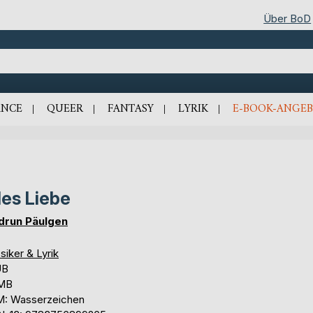
Über BoD
NCE
QUEER
FANTASY
LYRIK
E-BOOK-ANGEB
les Liebe
drun Päulgen
siker & Lyrik
UB
 MB
: Wasserzeichen