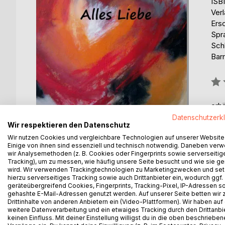
ISB
Ver
Ers
Spr
Sch
Barr
Bew
0%
erhä
Datenschutzerk
Wir respektieren den Datenschutz
Wir nutzen Cookies und vergleichbare Technologien auf unserer Website
Einige von ihnen sind essenziell und technisch notwendig. Daneben ver
wir Analysemethoden (z. B. Cookies oder Fingerprints sowie serverseitig
Tracking), um zu messen, wie häufig unsere Seite besucht und wie sie ge
wird. Wir verwenden Trackingtechnologien zu Marketingzwecken und se
BESCHREIBUNG
AUTOR/IN
PRESSES
hierzu serverseitiges Tracking sowie auch Drittanbieter ein, wodurch ggf.
geräteübergreifend Cookies, Fingerprints, Tracking-Pixel, IP-Adressen s
gehashte E-Mail-Adressen genutzt werden. Auf unserer Seite betten wir
Drittinhalte von anderen Anbietern ein (Video-Plattformen). Wir haben auf
Gedichte die vom Leben, der Hoffnung und der Se
weitere Datenverarbeitung und ein etwaiges Tracking durch den Drittanbi
Poetisch, nachdenklich und manchmal mit einem 
keinen Einfluss. Mit deiner Einstellung willigst du in die oben beschriebe