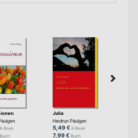
ionen
Julia
Louis
Päulgen
Heidrun Päulgen
Heidru
5,49 €
5,99
E-Book
E-Book
7,99 €
7,99
Buch
Buch