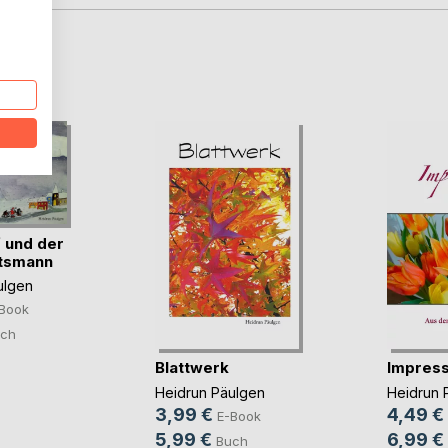
D
 und der
tsmann
ulgen
Book
ch
Blattwerk
Impress
Heidrun Päulgen
Heidrun 
3,99 €
4,49 €
E-Book
5,99 €
6,99 €
Buch