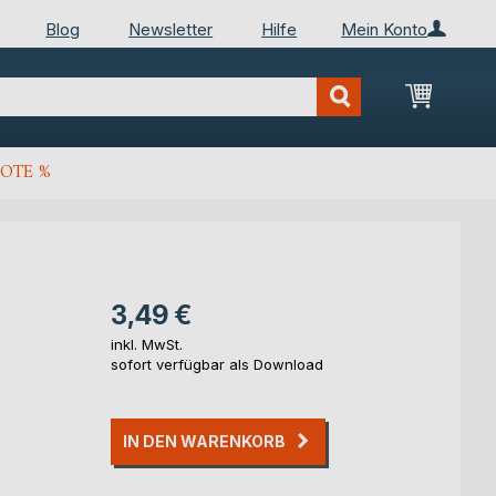
Blog
Newsletter
Hilfe
Mein Konto
Mein Wa
OTE %
3,49 €
inkl. MwSt.
sofort verfügbar als Download
IN DEN WARENKORB