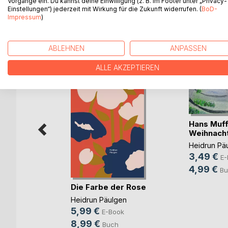
Vorgänge ein. Du kannst deine Einwilligung (z. B. im Footer unter „Privacy-
Einstellungen“) jederzeit mit Wirkung für die Zukunft widerrufen. (
BoD-
Impressum
)
WEITERE TITEL BEI
Bo
ABLEHNEN
ANPASSEN
ALLE AKZEPTIEREN
Hans Muff
Weihnach
Heidrun Pä
3,49 €
E-
4,99 €
Bu
ub
n
Die Farbe der Rose
gen
Heidrun Päulgen
h
5,99 €
E-Book
8,99 €
Buch