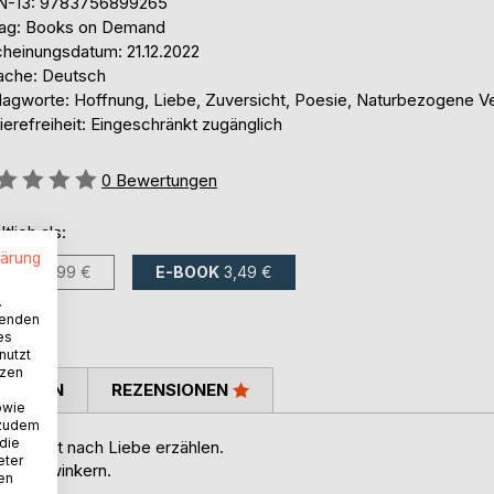
N-13: 9783756899265
lag: Books on Demand
cheinungsdatum: 21.12.2022
ache: Deutsch
lagworte: Hoffnung, Liebe, Zuversicht, Poesie, Naturbezogene V
ierefreiheit: Eingeschränkt zugänglich
ertung::
0
Bewertungen
ltlich als:
lärung
BUCH
5,99 €
E-BOOK
3,49 €
.
wenden
es
nutzt
tzen
TIMMEN
REZENSIONEN
owie
 zudem
 die
hnsucht nach Liebe erzählen.
eter
Augenzwinkern.
nen