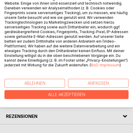
BESCHREIBUNG
Website. Einige von ihnen sind essenziell und technisch notwendig.
Daneben verwenden wir Analysemethoden (z. B. Cookies oder
Fingerprints sowie serverseitiges Tracking), um zu messen, wie häufig
Er liegt auf dem Bett in einem Hotelzimmer. Er ist nackt und
unsere Seite besucht und wie sie genutzt wird. Wir verwenden
Trackingtechnologien zu Marketingzwecken und setzen hierzu
er ist tot. Es gibt keinen Namen, kein Motiv, keine Täter.
serverseitiges Tracking sowie auch Drittanbieter ein, wodurch ggf.
Kriminaloberkommissar Kurt Bruckner erhofft sich bei
geräteübergreifend Cookies, Fingerprints, Tracking-Pixel, IP-Adressen
diesem acht Jahre alten Cold Case Hilfe vom ehemaligen
sowie gehashte E-Mail-Adressen genutzt werden. Auf unserer Seite
betten wir zudem Drittinhalte von anderen Anbietern ein (Video-
US-Profiler Tillman Halls. Anstatt aber die Ermittlungen
Plattformen). Wir haben auf die weitere Datenverarbeitung und ein
entscheidend weiterzubringen, beschert Halls der
etwaiges Tracking durch den Drittanbieter keinen Einfluss. Mit deiner
Hamburger Kriminalpolizei eine weitere Leiche, die zudem
Einstellung willigst du in die oben beschriebenen Vorgänge ein. Du
kannst deine Einwilligung (z. B. im Footer unter „Privacy-Einstellungen“)
auch noch verschwunden ist. Können Bruckner und Halls
jederzeit mit Wirkung für die Zukunft widerrufen. (
BoD-Impressum
)
das Rätsel dieses ungewöhnlichen Falles lösen?
ABLEHNEN
ANPASSEN
AUTOR/IN
ALLE AKZEPTIEREN
PRESSESTIMMEN
REZENSIONEN