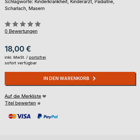
Schlagworte: Kinderkrankheit, Kinderarzt, Pädiatrie,
Scharlach, Masern
Bewertung::
0%
0
Bewertungen
18,00 €
inkl. MwSt. /
portofrei
sofort verfügbar
IN DEN WARENKORB
Auf die Merkliste
Titel bewerten