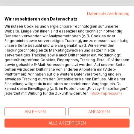
BESCHREIBUNG
Datenschutzerklärung
Wir respektieren den Datenschutz
Wir nutzen Cookies und vergleichbare Technologien auf unserer
Häufig suchen Eltern bei jedem ersten Krankheitszeichen
Website. Einige von ihnen sind essenziell und technisch notwendig.
ihres Kindes sofort einen Arzt auf. Dabei wäre es meist
Daneben verwenden wir Analysemethoden (z. B. Cookies oder
gesünder und stressfreier, das Kind erst einmal zu
Fingerprints sowie serverseitiges Tracking), um zu messen, wie häufig
unsere Seite besucht und wie sie genutzt wird. Wir verwenden
beobachten und mit Ruhe abzuwarten. Angst um das
Trackingtechnologien zu Marketingzwecken und setzen hierzu
kranke Kind führt eher zu Unruhe, Planlosigkeit,
serverseitiges Tracking sowie auch Drittanbieter ein, wodurch ggf.
Überbehandlung und -diagnostik. Zeit, Liebe und
geräteübergreifend Cookies, Fingerprints, Tracking-Pixel, IP-Adressen
sowie gehashte E-Mail-Adressen genutzt werden. Auf unserer Seite
Zuwendung kommen dann oft zu kurz, wären für das Kind
betten wir zudem Drittinhalte von anderen Anbietern ein (Video-
jedoch viel wichtiger. Der Autor zeigt auf, welche
Plattformen). Wir haben auf die weitere Datenverarbeitung und ein
Erkrankungen harmlos sind, aber auch, welche
etwaiges Tracking durch den Drittanbieter keinen Einfluss. Mit deiner
Erkrankungen einer sofortigen und konsequenten
Einstellung willigst du in die oben beschriebenen Vorgänge ein. Du
kannst deine Einwilligung (z. B. im Footer unter „Privacy-Einstellungen“)
Behandlung bedürfen. Er erklärt verständlich warum ein
jederzeit mit Wirkung für die Zukunft widerrufen. (
BoD-Impressum
)
Zuviel an Therapie schadet und was stattdessen hilft. Mit
diesem Buch gibt er den Eltern das Vertrauen auf
Genesung zurück und stärkt sie als Beschützer ihres
ABLEHNEN
ANPASSEN
Kindes.
ALLE AKZEPTIEREN
AUTOR/IN