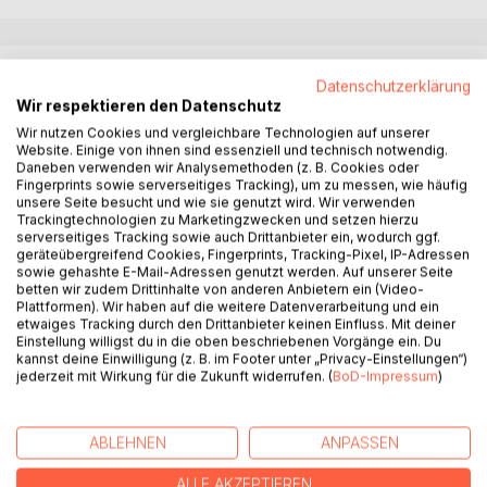
BESCHREIBUNG
Datenschutzerklärung
Wir respektieren den Datenschutz
Wir nutzen Cookies und vergleichbare Technologien auf unserer
Neues Jahr, neues Glück? Ich weiß ja nicht...
Website. Einige von ihnen sind essenziell und technisch notwendig.
Dank eines Sportstipendiums verfrachteten mich meine
Daneben verwenden wir Analysemethoden (z. B. Cookies oder
Eltern in ein Sportinternat mitten in der Pampa.
Fingerprints sowie serverseitiges Tracking), um zu messen, wie häufig
unsere Seite besucht und wie sie genutzt wird. Wir verwenden
Was ich da noch nicht wusste? Dass mein bisheriges
Trackingtechnologien zu Marketingzwecken und setzen hierzu
Leben eine dreiste Lüge war und dass meine Psyche unter
serverseitiges Tracking sowie auch Drittanbieter ein, wodurch ggf.
dem Internat und dessen Geheimnissen leiden wird...
geräteübergreifend Cookies, Fingerprints, Tracking-Pixel, IP-Adressen
Und so ganz nebenbei muss ich auch noch den wichtigsten
sowie gehashte E-Mail-Adressen genutzt werden. Auf unserer Seite
betten wir zudem Drittinhalte von anderen Anbietern ein (Video-
Wettkampf des Jahres gewinnen.
Plattformen). Wir haben auf die weitere Datenverarbeitung und ein
Aber eins frage ich mich bis heute noch: weshalb war
etwaiges Tracking durch den Drittanbieter keinen Einfluss. Mit deiner
ausgerechnet ich diejenige, die euren Seelen Frieden
Einstellung willigst du in die oben beschriebenen Vorgänge ein. Du
kannst deine Einwilligung (z. B. im Footer unter „Privacy-Einstellungen“)
schenken sollte. Und weshalb habt ihr mich dadurch krank
jederzeit mit Wirkung für die Zukunft widerrufen. (
BoD-Impressum
)
gemacht?
ABLEHNEN
ANPASSEN
AUTOR/IN
ALLE AKZEPTIEREN