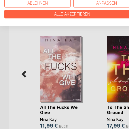
ABLEHNEN
ANPASSEN
ALLE AKZEPTIEREN
WEITERE TITEL BEI
Bo
der atmen
All The Fucks We
To The Sh
Give
Ground
hia Meier
Nina Kay
Nina Kay
h
11,99 €
17,99 €
Buch
B
ok