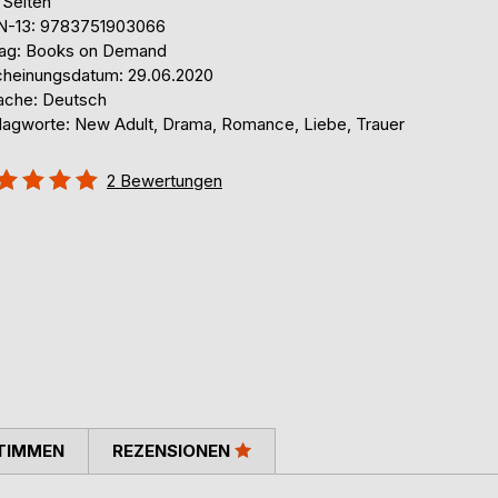
 Seiten
N-13: 9783751903066
lag: Books on Demand
cheinungsdatum: 29.06.2020
ache: Deutsch
lagworte: New Adult, Drama, Romance, Liebe, Trauer
ertung::
2
Bewertungen
%
TIMMEN
REZENSIONEN