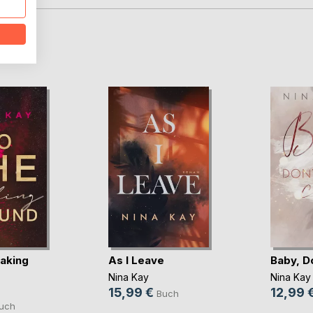
D
aking
As I Leave
Baby, D
Nina Kay
Nina Kay
15,99 €
12,99 
Buch
uch