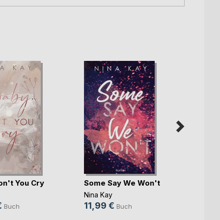
The C
Agree
on't You Cry
Some Say We Won't
Gestoh
J.G. R
Nina Kay
22,0
€
11,99 €
Buch
Buch
8,99