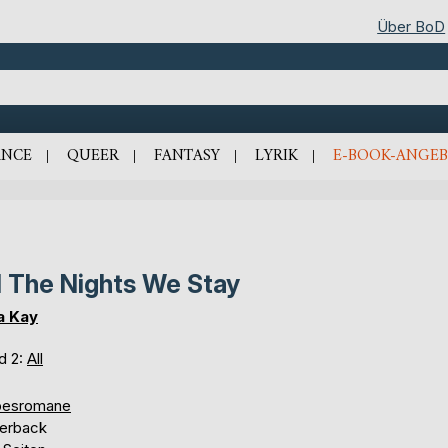
Über BoD
NCE
QUEER
FANTASY
LYRIK
E-BOOK-ANGEB
l The Nights We Stay
a Kay
d 2:
All
besromane
erback