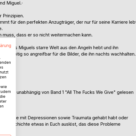
und Miguel.·
r Prinzipien.
mt für den perfekten Anzugträger, der nur für seine Karriere leb
e.
hen muss, dass er so nicht weitermachen kann.
lärung
ln, das Miguels starre Welt aus den Angeln hebt und ihn
ichzeitig so angreifbar für die Bilder, die ihn nachts wachhalten.
.
wenden
es
nutzt
tzen
owie
 zudem
lte nicht unabhängig von Band 1 "All The Fucks We Give" gelesen
 die
eter
nen
t Probleme mit Depressionen sowie Traumata gehabt habt oder
iese Geschichte etwas in Euch auslöst, das diese Probleme