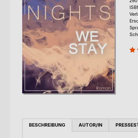
290
ISB
Ver
Ers
Spr
Sch
Bew
100
BESCHREIBUNG
AUTOR/IN
PRESSES