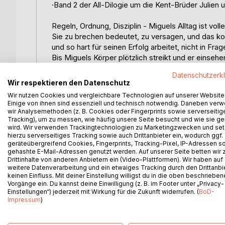
·Band 2 der All-Dilogie um die Kent-Brüder Julien 
Regeln, Ordnung, Disziplin - Miguels Alltag ist volle
Sie zu brechen bedeutet, zu versagen, und das kom
und so hart für seinen Erfolg arbeitet, nicht in Frag
Bis Miguels Körper plötzlich streikt und er einse
Ausgerechnet Lee soll ihm helfen.
Datenschutzerk
Lee mit dem Schmetterlingstattoo und einem Läche
Wir respektieren den Datenschutz
schwach werden lässt. So herrlich schwach. Und gle
Wir nutzen Cookies und vergleichbare Technologien auf unserer Website
Einige von ihnen sind essenziell und technisch notwendig. Daneben ver
Die niemand sehen soll.
wir Analysemethoden (z. B. Cookies oder Fingerprints sowie serverseitig
Tracking), um zu messen, wie häufig unsere Seite besucht und wie sie ge
Niemand, den Miguel schützen will.
wird. Wir verwenden Trackingtechnologien zu Marketingzwecken und se
Am wenigsten sich selbst.
hierzu serverseitiges Tracking sowie auch Drittanbieter ein, wodurch ggf.
_
geräteübergreifend Cookies, Fingerprints, Tracking-Pixel, IP-Adressen s
gehashte E-Mail-Adressen genutzt werden. Auf unserer Seite betten wir
Der Band bildet den Abschluss der Dilogie und sol
Drittinhalte von anderen Anbietern ein (Video-Plattformen). Wir haben auf
werden.
weitere Datenverarbeitung und ein etwaiges Tracking durch den Drittanbi
_
keinen Einfluss. Mit deiner Einstellung willigst du in die oben beschriebe
Inhaltswarnung:
Vorgänge ein. Du kannst deine Einwilligung (z. B. im Footer unter „Privacy-
Einstellungen“) jederzeit mit Wirkung für die Zukunft widerrufen. (
BoD-
Falls Ihr gegenwärtig oder in Eurer Vergangenhei
Impressum
)
noch habt, seid vorbereitet. Es kann sein, dass d
verstärkt oder erneut aufkommen lässt.