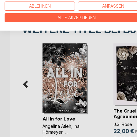
ABLEHNEN
ANPASSEN
ALLE AKZEPTIEREN
WEITERE TITEL BEI
Bo
The Cruel
 Seine
Agreemen
All In for Love
Gestohlen 
J.G. Rose
Angelina Atieh
,
Ina
22,00 €
h
Hörmeyer
, ...