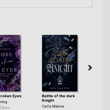
Du ge
roken Eyes
Battle of the dark
Mafia
Knight
rling
Sabine
CeCe Malone
€
Buch