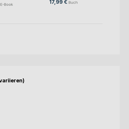
16,9
17,99 €
Buch
E-Book
7,99
variieren)