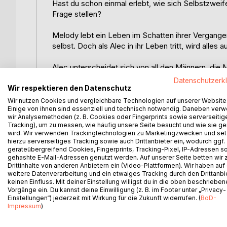
Hast du schon einmal erlebt, wie sich Selbstzweif
Frage stellen?
Melody lebt ein Leben im Schatten ihrer Vergange
selbst. Doch als Alec in ihr Leben tritt, wird alles a
Alec unterscheidet sich von all den Männern, die 
liebevollen Gesten öffnet er ihr Herz. Doch auch 
Datenschutzerk
dazu führen, dass sie sich nicht aufeinander einla
Wir respektieren den Datenschutz
Wir nutzen Cookies und vergleichbare Technologien auf unserer Website
Einige von ihnen sind essenziell und technisch notwendig. Daneben ver
Glücklicherweise hat das Schicksal immer einen P
wir Analysemethoden (z. B. Cookies oder Fingerprints sowie serverseitig
sich ihrer Vergangenheit zu stellen und die Wahrh
Tracking), um zu messen, wie häufig unsere Seite besucht und wie sie ge
wird. Wir verwenden Trackingtechnologien zu Marketingzwecken und se
Werden sie den Mut finden, ihre Ängste zu überwin
hierzu serverseitiges Tracking sowie auch Drittanbieter ein, wodurch ggf.
geräteübergreifend Cookies, Fingerprints, Tracking-Pixel, IP-Adressen s
den Fesseln ihrer Vergangenheit gefangen bleiben
gehashte E-Mail-Adressen genutzt werden. Auf unserer Seite betten wir
Drittinhalte von anderen Anbietern ein (Video-Plattformen). Wir haben auf
"All In for the Second Chance" ist nicht nur ein
weitere Datenverarbeitung und ein etwaiges Tracking durch den Drittanbi
keinen Einfluss. Mit deiner Einstellung willigst du in die oben beschriebe
eine Reise in das Innere des Herzens. Lass dich v
Vorgänge ein. Du kannst deine Einwilligung (z. B. im Footer unter „Privacy-
Entwicklung verzaubern.
Einstellungen“) jederzeit mit Wirkung für die Zukunft widerrufen. (
BoD-
Impressum
)
Dieser New-Adult Roman ist der zweite Teil der Al
werden und ist eine in sich geschlossene Handlun