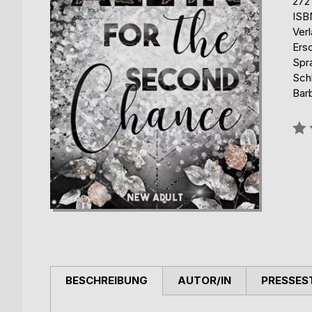
272
ISB
Ver
Ers
Spr
Schl
Bar
Bew
0%
BESCHREIBUNG
AUTOR/IN
PRESSES