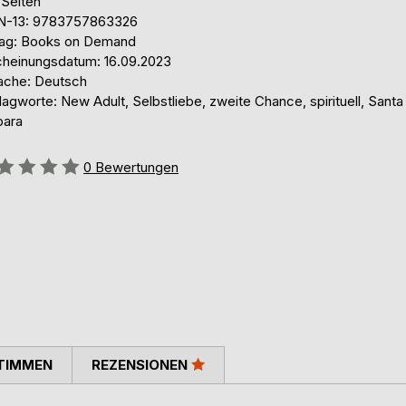
 Seiten
N-13: 9783757863326
lag: Books on Demand
cheinungsdatum: 16.09.2023
ache: Deutsch
agworte: New Adult, Selbstliebe, zweite Chance, spirituell, Santa
bara
ertung::
0
Bewertungen
TIMMEN
REZENSIONEN