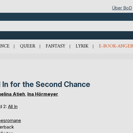
Über BoD
NCE
QUEER
FANTASY
LYRIK
E-BOOK-ANGEB
l In for the Second Chance
elina Atieh
,
Ina Hörmeyer
d 2:
All In
besromane
erback