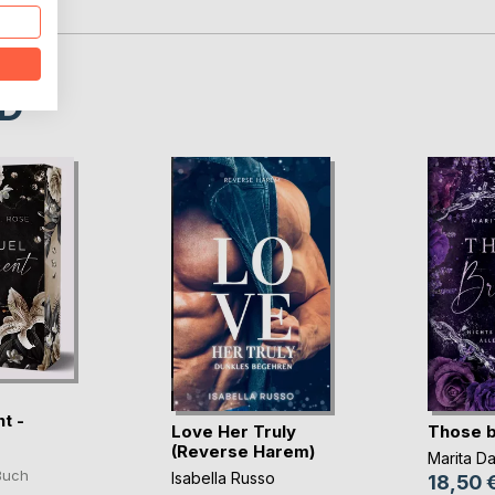
D
t -
Love Her Truly
Those b
vo(...)
(Reverse Harem)
Marita Da
Buch
Isabella Russo
18,50 