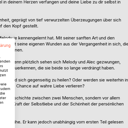
el in deinem Herzen verfangen und deine Liebe zu dir selbst in
nheit, geprägt von tief verwurzelten Überzeugungen über sich
uf den Kopf gestellt.
Melody je kennengelernt hat. Mit seiner sanften Art und den
Alec trägt seine eigenen Wunden aus der Vergangenheit in sich, di
lärung
ssen können.
.
wenden
lan B. Denn plötzlich sehen sich Melody und Alec gezwungen,
es
eiten anzuerkennen, die sie beide so lange verdrängt haben.
nutzt
tzen
den und sich gegenseitig zu heilen? Oder werden sie weiterhin in
owie
 und die Chance auf wahre Liebe verlieren?
 zudem
 die
e Liebesgeschichte zwischen zwei Menschen, sondern vor allem
eter
nen
on der Kraft der Selbstliebe und der Schönheit der persönlichen
l In - Reihe. Er kann jedoch unabhängig vom ersten Teil gelesen
g.