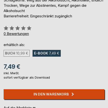
Schlagworte: Weg aus der Alkoholsucht, Alkoholiker, Endlich
Trocken, Wege zur Abstinentes, Kampf gegen die
Alkoholsucht
Barrierefreiheit: Eingeschränkt zugänglich
Bewertung::
0%
0
Bewertungen
erhältlich als:
BUCH
10,99 €
E-BOOK
7,49 €
7,49 €
inkl. MwSt.
sofort verfügbar als Download
IN DEN WARENKORB
Auf die Merkliste