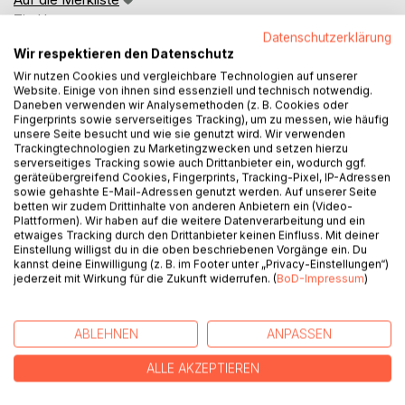
Titel bewerten
Datenschutzerklärung
Wir respektieren den Datenschutz
Wir nutzen Cookies und vergleichbare Technologien auf unserer
Website. Einige von ihnen sind essenziell und technisch notwendig.
Daneben verwenden wir Analysemethoden (z. B. Cookies oder
Fingerprints sowie serverseitiges Tracking), um zu messen, wie häufig
unsere Seite besucht und wie sie genutzt wird. Wir verwenden
Trackingtechnologien zu Marketingzwecken und setzen hierzu
BESCHREIBUNG
serverseitiges Tracking sowie auch Drittanbieter ein, wodurch ggf.
geräteübergreifend Cookies, Fingerprints, Tracking-Pixel, IP-Adressen
sowie gehashte E-Mail-Adressen genutzt werden. Auf unserer Seite
betten wir zudem Drittinhalte von anderen Anbietern ein (Video-
Harald Hönemann ist trockener Alkoholiker.
Plattformen). Wir haben auf die weitere Datenverarbeitung und ein
"Alkoholabhängig - Der Weg ist das Ziel" beschreibt den
etwaiges Tracking durch den Drittanbieter keinen Einfluss. Mit deiner
Weg, den er gegangen ist, um ein Leben in Abstinenz zu
Einstellung willigst du in die oben beschriebenen Vorgänge ein. Du
kannst deine Einwilligung (z. B. im Footer unter „Privacy-Einstellungen“)
leben. Er schreibt über seine Aufenthalte in Suchtkliniken,
jederzeit mit Wirkung für die Zukunft widerrufen. (
BoD-Impressum
)
seine Erfahrungen mit Mitpatienten und Klinikpersonal und
Fragen, die er sich stellen musste, um zu Einsichten
hinsichtlich der Sucht und seiner selbst zu kommen.
ABLEHNEN
ANPASSEN
Ich habe in nassen Zeiten nicht nur getrunken, nein, ich
habe gesoffen. In diesem Buch möchte ich meinen Weg
ALLE AKZEPTIEREN
aus der Sucht schildern, mit dem Wissen, dass ich
jederzeit einen Rückfall erleiden kann. Schon als Kind