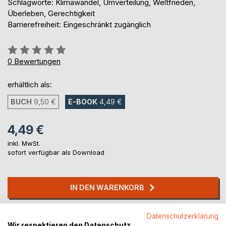
Schlagworte: Klimawandel, Umverteilung, Weltfrieden,
Überleben, Gerechtigkeit
Barrierefreiheit: Eingeschränkt zugänglich
Bewertung::
0%
0
Bewertungen
erhältlich als:
BUCH
9,50 €
E-BOOK
4,49 €
4,49 €
inkl. MwSt.
sofort verfügbar als Download
IN DEN WARENKORB
Auf die Merkliste
Datenschutzerklärung
Wir respektieren den Datenschutz