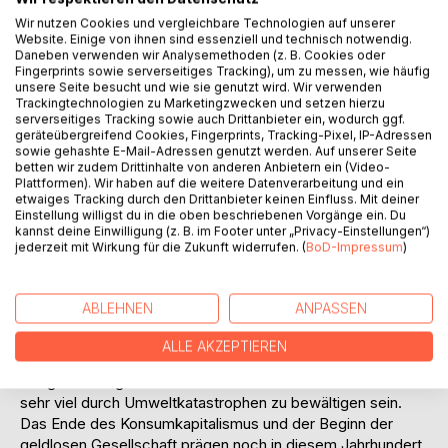
Titel bewerten
Wir nutzen Cookies und vergleichbare Technologien auf unserer
Website. Einige von ihnen sind essenziell und technisch notwendig.
Daneben verwenden wir Analysemethoden (z. B. Cookies oder
Fingerprints sowie serverseitiges Tracking), um zu messen, wie häufig
unsere Seite besucht und wie sie genutzt wird. Wir verwenden
Trackingtechnologien zu Marketingzwecken und setzen hierzu
serverseitiges Tracking sowie auch Drittanbieter ein, wodurch ggf.
geräteübergreifend Cookies, Fingerprints, Tracking-Pixel, IP-Adressen
sowie gehashte E-Mail-Adressen genutzt werden. Auf unserer Seite
BESCHREIBUNG
betten wir zudem Drittinhalte von anderen Anbietern ein (Video-
Plattformen). Wir haben auf die weitere Datenverarbeitung und ein
etwaiges Tracking durch den Drittanbieter keinen Einfluss. Mit deiner
Wien/USA: Man schreibt das Jahr 2019 bis 2060. Alisya
Einstellung willigst du in die oben beschriebenen Vorgänge ein. Du
kannst deine Einwilligung (z. B. im Footer unter „Privacy-Einstellungen“)
Sambori, die Ich-Erzählerin, man könnte sie auch als
jederzeit mit Wirkung für die Zukunft widerrufen. (
BoD-Impressum
)
Randfigur der Gesellschaft bezeichnen, ist
Wissenschaftsjournalistin und Medium. Seit ihrer Kindheit
besitzt sie die Fähigkeit der Hellsichtigkeit. Als
ABLEHNEN
ANPASSEN
zeitreisendes Medium erfährt Alisya Wesentliches über die
Zukunft der Menschheit: Die digitale Revolution erobert
ALLE AKZEPTIEREN
den Planeten. Eine Milliarde Arbeitslose durch Robotik,
Kriege und Migrationsströme. In den Jahren bis 2060 wird
sehr viel durch Umweltkatastrophen zu bewältigen sein.
Das Ende des Konsumkapitalismus und der Beginn der
geldlosen Gesellschaft prägen noch in diesem Jahrhundert