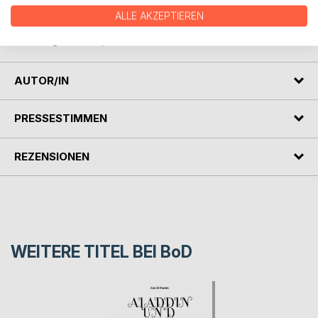
Schätzen in einer Berghöhle, die er mit zwei Worten öffnen
ALLE AKZEPTIEREN
kann. 40 Räuber jagen ihn, während Morgiana, eine
ehemalige Sklavin, ihn immer wieder rettet.
AUTOR/IN
PRESSESTIMMEN
REZENSIONEN
WEITERE TITEL BEI
BoD