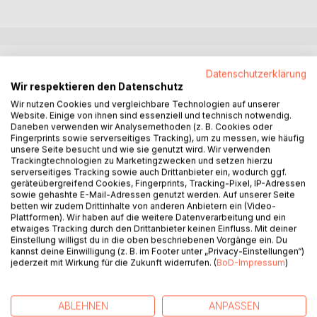
BESCHREIBUNG
Datenschutzerklärung
Wir respektieren den Datenschutz
Als Quelle der Märchen diente ein in arabischer Handschrift
Wir nutzen Cookies und vergleichbare Technologien auf unserer
Website. Einige von ihnen sind essenziell und technisch notwendig.
verfasstes Manuskript, das von Antoine Galland in die
Daneben verwenden wir Analysemethoden (z. B. Cookies oder
französische Sprache übersetzt und im Jahre 1704 in Paris
Fingerprints sowie serverseitiges Tracking), um zu messen, wie häufig
veröffentlich wurde. Die Übersetzung gilt seitdem als
unsere Seite besucht und wie sie genutzt wird. Wir verwenden
Trackingtechnologien zu Marketingzwecken und setzen hierzu
Quelle unzähliger Veröffentlichungen.
serverseitiges Tracking sowie auch Drittanbieter ein, wodurch ggf.
Es ging um einen König, der, sooft er ein Mädchen
geräteübergreifend Cookies, Fingerprints, Tracking-Pixel, IP-Adressen
heiratete, es am Morgen nach der Hochzeit töten ließ, bis
sowie gehashte E-Mail-Adressen genutzt werden. Auf unserer Seite
betten wir zudem Drittinhalte von anderen Anbietern ein (Video-
er die geistreiche Tochter Scheherasad seines Vezirs
Plattformen). Wir haben auf die weitere Datenverarbeitung und ein
heiratete, die ihn mit Märchen unterhielt, deren Ende am
etwaiges Tracking durch den Drittanbieter keinen Einfluss. Mit deiner
nächsten Morgen hören wollte. So vergingen 1001 Nächte,
Einstellung willigst du in die oben beschriebenen Vorgänge ein. Du
kannst deine Einwilligung (z. B. im Footer unter „Privacy-Einstellungen“)
während der sie seine Gattin wurde und ihm ein Kind gebar.
jederzeit mit Wirkung für die Zukunft widerrufen. (
BoD-Impressum
)
Eins der spannendsten Märchen, das sie ihm über mehrere
Tage und Nächte erzählte, hieß:
Ali Baba und die vierzig Räuber. Ali Baba verdient sein Geld
ABLEHNEN
ANPASSEN
als Holzfäller. Er findet Zugang zu unermesslichen