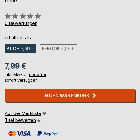
Liebe
Bewertung::
0%
0
Bewertungen
erhältlich als:
BUCH
7,99 €
E-BOOK
5,99 €
7,99 €
inkl. MwSt. /
portofrei
sofort verfügbar
IN DEN WARENKORB
Auf die Merkliste
Titel bewerten