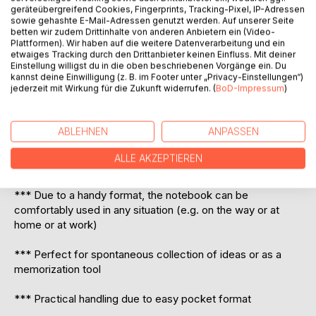
Cover.
geräteübergreifend Cookies, Fingerprints, Tracking-Pixel, IP-Adressen
- Super Geschenkidee!
sowie gehashte E-Mail-Adressen genutzt werden. Auf unserer Seite
- Mit einem außergewöhlichen stylischen Cover.
betten wir zudem Drittinhalte von anderen Anbietern ein (Video-
Plattformen). Wir haben auf die weitere Datenverarbeitung und ein
etwaiges Tracking durch den Drittanbieter keinen Einfluss. Mit deiner
Einstellung willigst du in die oben beschriebenen Vorgänge ein. Du
Notebook for all friends of classy and noble vintage design
kannst deine Einwilligung (z. B. im Footer unter „Privacy-Einstellungen“)
jederzeit mit Wirkung für die Zukunft widerrufen. (
BoD-Impressum
)
Perfect as gift booklet to say thank you, or as present or
for yourself.
ABLEHNEN
ANPASSEN
*** Notebook for fast and simple saving of instructions,
ALLE AKZEPTIEREN
prescriptions or for all things you do not want to forget
*** Due to a handy format, the notebook can be
comfortably used in any situation (e.g. on the way or at
home or at work)
*** Perfect for spontaneous collection of ideas or as a
memorization tool
*** Practical handling due to easy pocket format