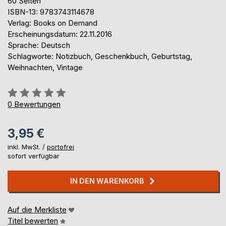
60 Seiten
ISBN-13: 9783743114678
Verlag: Books on Demand
Erscheinungsdatum: 22.11.2016
Sprache: Deutsch
Schlagworte: Notizbuch, Geschenkbuch, Geburtstag,
Weihnachten, Vintage
Bewertung::
0%
0
Bewertungen
3,95 €
inkl. MwSt. /
portofrei
sofort verfügbar
IN DEN WARENKORB
Auf die Merkliste
Titel bewerten