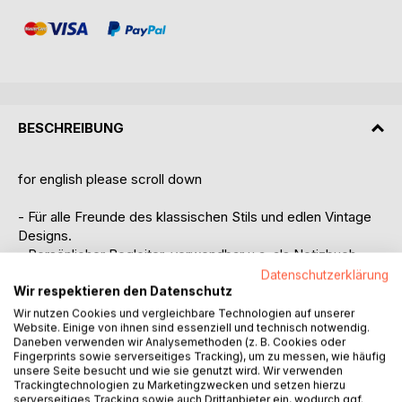
BESCHREIBUNG
for english please scroll down
- Für alle Freunde des klassischen Stils und edlen Vintage
Designs.
- Persönlicher Begleiter, verwendbar u.a. als Notizbuch,
Notizheft, Einschreibbuch, Tagebuch oder Anti-Stress
Datenschutzerklärung
Wir respektieren den Datenschutz
Kritzelbuch.
- Perfekter Ort zum Festhalten von Geistesblitzen, Action
Wir nutzen Cookies und vergleichbare Technologien auf unserer
Website. Einige von ihnen sind essenziell und technisch notwendig.
Items, Erlebnissen, Projekten, Plänen, kreativen Ideen,
Daneben verwenden wir Analysemethoden (z. B. Cookies oder
Gedanken, ToDo-Listen, Kritzelleien u.v.m., einfach für
Fingerprints sowie serverseitiges Tracking), um zu messen, wie häufig
alles was man nicht vergessen will und darf!
unsere Seite besucht und wie sie genutzt wird. Wir verwenden
Trackingtechnologien zu Marketingzwecken und setzen hierzu
- Im praktischen Pocketformat, liniert und mit glänzendem
serverseitiges Tracking sowie auch Drittanbieter ein, wodurch ggf.