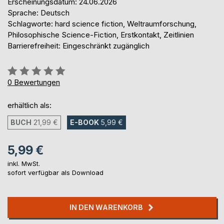
Erscheinungsdatum: 24.06.2026
Sprache: Deutsch
Schlagworte: hard science fiction, Weltraumforschung,
Philosophische Science-Fiction, Erstkontakt, Zeitlinien
Barrierefreiheit: Eingeschränkt zugänglich
Bewertung::
0%
0
Bewertungen
erhältlich als:
BUCH
21,99 €
E-BOOK
5,99 €
5,99 €
inkl. MwSt.
sofort verfügbar als Download
IN DEN WARENKORB