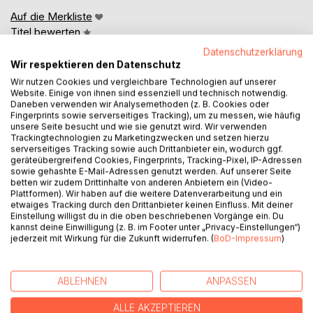
Auf die Merkliste
Titel bewerten
Datenschutzerklärung
Wir respektieren den Datenschutz
Wir nutzen Cookies und vergleichbare Technologien auf unserer
Website. Einige von ihnen sind essenziell und technisch notwendig.
Daneben verwenden wir Analysemethoden (z. B. Cookies oder
Fingerprints sowie serverseitiges Tracking), um zu messen, wie häufig
unsere Seite besucht und wie sie genutzt wird. Wir verwenden
Trackingtechnologien zu Marketingzwecken und setzen hierzu
BESCHREIBUNG
serverseitiges Tracking sowie auch Drittanbieter ein, wodurch ggf.
geräteübergreifend Cookies, Fingerprints, Tracking-Pixel, IP-Adressen
sowie gehashte E-Mail-Adressen genutzt werden. Auf unserer Seite
Aletheia Gesamtausgabe versammelt die vollständige
betten wir zudem Drittinhalte von anderen Anbietern ein (Video-
Reihe in einem Band: von den vielstimmigen
Plattformen). Wir haben auf die weitere Datenverarbeitung und ein
etwaiges Tracking durch den Drittanbieter keinen Einfluss. Mit deiner
Vorgeschichten in Aletheia Band 0 - Stimmen des
Einstellung willigst du in die oben beschriebenen Vorgänge ein. Du
Aufbruchs, über den Aufbruch ins Ungewisse in Aletheia,
kannst deine Einwilligung (z. B. im Footer unter „Privacy-Einstellungen“)
bis zu den fragmentierten Zeitlinien in Aletheia² Resonanz
jederzeit mit Wirkung für die Zukunft widerrufen. (
BoD-Impressum
)
und der kontrollierten Annäherung an den ersten
außerirdischen Kontakt in Aletheia³ Trajektorie.
ABLEHNEN
ANPASSEN
Die Reihe verbindet Hard-Science-Fiction mit
ALLE AKZEPTIEREN
philosophischen Fragen nach Erkenntnis, Bewusstsein,