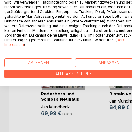
wird. Wir verwenden Trackingtechnologien zu Marketingzwecken und se
hierzu serverseitiges Tracking sowie auch Drittanbieter ein, wodurch ggf.
WEITERE TITEL BEI
Bo
geräteübergreifend Cookies, Fingerprints, Tracking-Pixel, IP-Adressen s
gehashte E-Mail-Adressen genutzt werden. Auf unserer Seite betten wir
Drittinhalte von anderen Anbietern ein (Video-Plattformen). Wir haben auf
weitere Datenverarbeitung und ein etwaiges Tracking durch den Drittanbi
keinen Einfluss. Mit deiner Einstellung willigst du in die oben beschriebe
Vorgänge ein. Du kannst deine Einwilligung (z. B. im Footer unter „Privacy-
Einstellungen“) jederzeit mit Wirkung für die Zukunft widerrufen. (
BoD-
Impressum
)
ABLEHNEN
ANPASSEN
ALLE AKZEPTIEREN
Paderborn und
Rinteln v
Schloss Neuhaus
n Band 1
Jan Mundh
von oben
Jan Mundhenk
64,99 €
ll
69,99 €
Buch
ch
ok