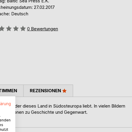
ag: Baltic Sea Press E.K.
cheinungsdatum: 27.02.2017
ache: Deutsch
ertung::
0
Bewertungen
TIMMEN
REZENSIONEN
lärung
jeden, der dieses Land in Südosteuropa liebt. In vielen Bildern
 Informationen zu Geschichte und Gegenwart.
.
wenden
es
nutzt