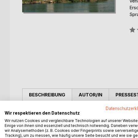
Verl
Ers
Spr
Bew
0%
BESCHREIBUNG
AUTOR/IN
PRESSES
Datenschutzerk
Der Bildband Albanien ist ein ideales Geschenk für 
Wir respektieren den Datenschutz
wird Albanien vorgestellt, ergänzt um zahlreiche
Wir nutzen Cookies und vergleichbare Technologien auf unserer Website
Mit zahlreichen s/w-Fotos
Einige von ihnen sind essenziell und technisch notwendig. Daneben ver
wir Analysemethoden (z. B. Cookies oder Fingerprints sowie serverseitig
Tracking), um zu messen, wie häufig unsere Seite besucht und wie sie ge