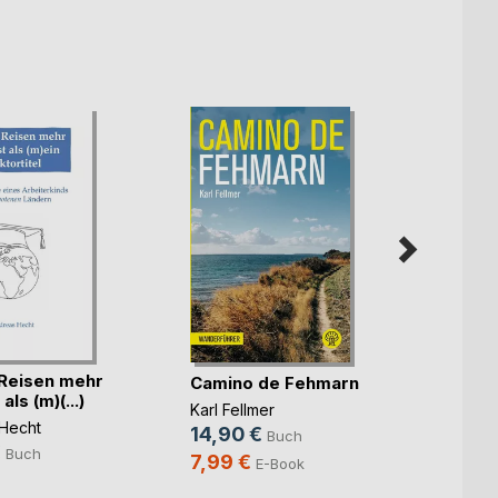
Lüne
verbo
Ruth G
Willige
6,50
Reisen mehr
Camino de Fehmarn
als (m)(...)
Karl Fellmer
Hecht
14,90 €
Buch
€
Buch
7,99 €
E-Book