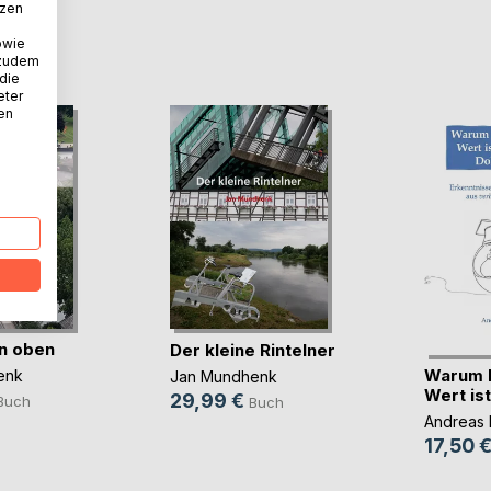
tzen
D
owie
 zudem
 die
eter
nen
on oben
Der kleine Rintelner
Warum 
enk
Jan Mundhenk
Wert ist 
29,99 €
Buch
Buch
Andreas 
17,50 