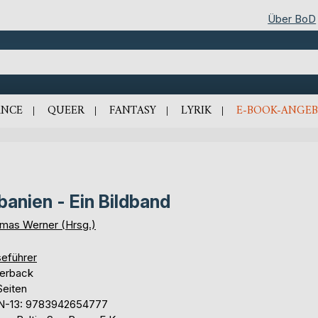
Über BoD
NCE
QUEER
FANTASY
LYRIK
E-BOOK-ANGEB
banien - Ein Bildband
mas Werner (Hrsg.)
seführer
erback
Seiten
N-13: 9783942654777