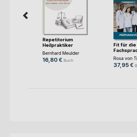
Repetitorium
Fit für die
Heilpraktiker
Fachspra
Psychot(...)
nkel
Bernhard Meulder
Me(...)
Rosa von T
16,80 €
Buch
37,95 €
h