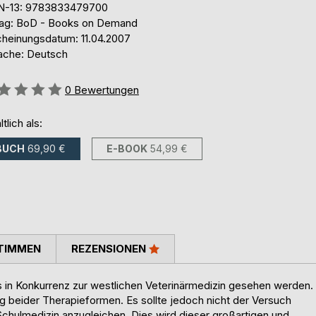
N-13: 9783833479700
lag: BoD - Books on Demand
cheinungsdatum: 11.04.2007
ache: Deutsch
ertung::
0
Bewertungen
ltlich als:
BUCH
69,90 €
E-BOOK
54,99 €
TIMMEN
REZENSIONEN
 in Konkurrenz zur westlichen Veterinärmedizin gesehen werden.
beider Therapieformen. Es sollte jedoch nicht der Versuch
Schulmedizin anzugleichen. Dies wird dieser großartigen und