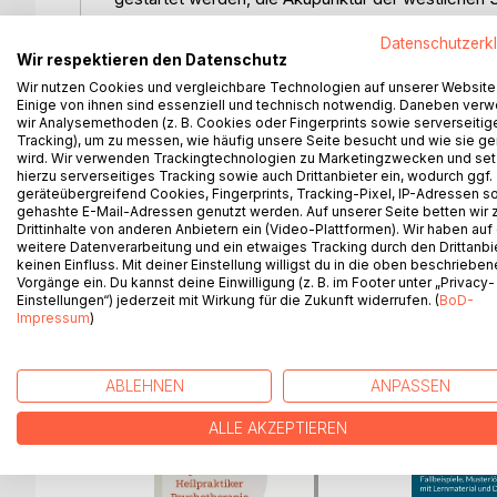
erfolgreichen Therapieform nicht gerecht. Die Gru
Datenschutzerk
immer in die Behandlung mit einbezogen werden. So
Wir respektieren den Datenschutz
Lehre der TCM zu wecken, welche von einer so ele
Wir nutzen Cookies und vergleichbare Technologien auf unserer Website
Akupunkturbehandlung am Pferd nur auf ein "Ste
Einige von ihnen sind essenziell und technisch notwendig. Daneben ver
bietet dem Leser eine umfassende Einführung in d
wir Analysemethoden (z. B. Cookies oder Fingerprints sowie serverseitig
ausführliche Darstellung der TCM-Krankheitsmuste
Tracking), um zu messen, wie häufig unsere Seite besucht und wie sie ge
wird. Wir verwenden Trackingtechnologien zu Marketingzwecken und se
Akupunkturpunkte inkl. deren Wirkrichtung, praxi
hierzu serverseitiges Tracking sowie auch Drittanbieter ein, wodurch ggf.
zahlreichen westlichen Krankheitsbildern aus Sicht
geräteübergreifend Cookies, Fingerprints, Tracking-Pixel, IP-Adressen s
umfassendes Praxis-Know-how, welches die dire
gehashte E-Mail-Adressen genutzt werden. Auf unserer Seite betten wir
Drittinhalte von anderen Anbietern ein (Video-Plattformen). Wir haben auf
leicht macht. Das Buch beinhaltet 236 Seiten, 34
weitere Datenverarbeitung und ein etwaiges Tracking durch den Drittanbi
dieses Buch u.a. zu einem hervorragenden Nachsc
keinen Einfluss. Mit deiner Einstellung willigst du in die oben beschriebe
Vorgänge ein. Du kannst deine Einwilligung (z. B. im Footer unter „Privacy-
Einstellungen“) jederzeit mit Wirkung für die Zukunft widerrufen. (
BoD-
Impressum
)
WEITERE TITEL BEI
Bo
ABLEHNEN
ANPASSEN
ALLE AKZEPTIEREN