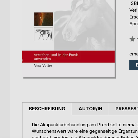
ISB
Ver
Ers
Spr
Bew
0%
erhä
BESCHREIBUNG
AUTOR/IN
PRESSES
Die Akupunkturbehandlung am Pferd sollte niemals
Wünschenswert wäre eine gegenseitige Ergänzung 
gestartet werden, die Akupunktur der westlichen 