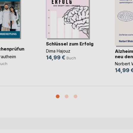
Schlüssel zum Erfolg
chenprüfung
Alzheim
Dima Hajouz
neu de
rautheim
14,99 €
Buch
Norbert 
Buch
14,99 