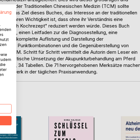
ndlage der Traditionellen Chinesischen Medizin (TCM) sollte
lärung
 ist das Ziel dieses Buches, das Interesse an der traditionellen
mentaren Wichtigkeit ist, dass ohne ihr Verständnis eine
.
chen nach Kochrezept" reduziert werden würde. Dieses Buch
wenden
ie TCM, einen Leitfaden zur die Diagnosestellung, eine
es
r, eine komplette Auflistung und Darstellung der
nutzt
tzen
serprobte Punktkombinationen und die Gegenüberstellung von
 der TCM. Schritt für Schritt vermittelt die Autorin dem Leser ein
owie
kte praktische Umsetzung der Akupunkturbehandlung am Pferd
 zudem
 die
 Grafiken, 34 Tabellen. Die 71 hervorgehobenen Merksätze mache
eter
hlagewerk in der täglichen Praxisanwendung.
nen
D