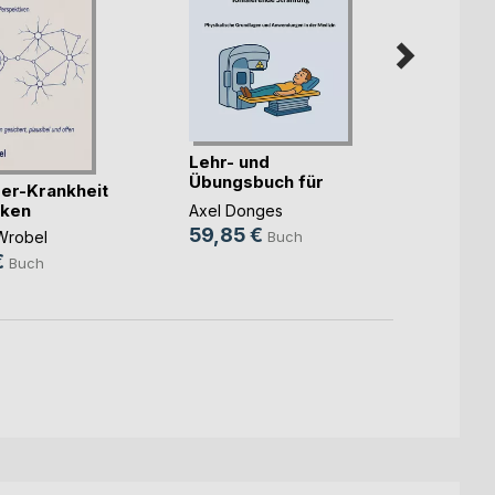
Lehr- und
Übungsbuch für
Was g
er-Krankheit
MTR Ionis(...)
denn,
nken
Axel Donges
59,85 €
Claudi
Wrobel
Buch
19,9
€
Buch