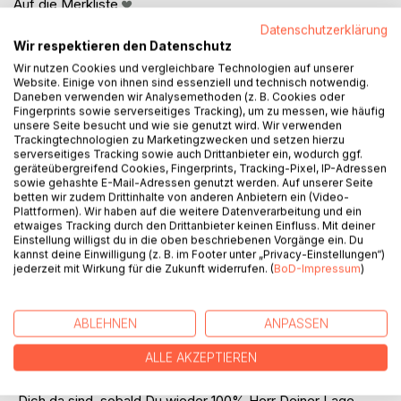
Auf die Merkliste
Titel bewerten
Datenschutzerklärung
Wir respektieren den Datenschutz
Wir nutzen Cookies und vergleichbare Technologien auf unserer
Website. Einige von ihnen sind essenziell und technisch notwendig.
Daneben verwenden wir Analysemethoden (z. B. Cookies oder
Fingerprints sowie serverseitiges Tracking), um zu messen, wie häufig
unsere Seite besucht und wie sie genutzt wird. Wir verwenden
Trackingtechnologien zu Marketingzwecken und setzen hierzu
serverseitiges Tracking sowie auch Drittanbieter ein, wodurch ggf.
BESCHREIBUNG
geräteübergreifend Cookies, Fingerprints, Tracking-Pixel, IP-Adressen
sowie gehashte E-Mail-Adressen genutzt werden. Auf unserer Seite
betten wir zudem Drittinhalte von anderen Anbietern ein (Video-
Es gibt Erfahrungen im Leben, die uns nachhaltig negativ
Plattformen). Wir haben auf die weitere Datenverarbeitung und ein
etwaiges Tracking durch den Drittanbieter keinen Einfluss. Mit deiner
beeinflussen. Sie rauben uns Energie, beschränken unser
Einstellung willigst du in die oben beschriebenen Vorgänge ein. Du
freies Handeln und Denken, rauben uns Lebensfreude und
kannst deine Einwilligung (z. B. im Footer unter „Privacy-Einstellungen“)
bescheren uns Alpträume. Unbewusst tragen wir ständig
jederzeit mit Wirkung für die Zukunft widerrufen. (
BoD-Impressum
)
den Vorwurf dem menschen gegenüber mit uns mit, der
uns das angetan hat.
ABLEHNEN
ANPASSEN
Es können uns aber auch Schuldgefühle quälen; zum
Beispiel: "Wieso war ich bloß so dumm?".
ALLE AKZEPTIEREN
Sobald Du in Sicherheit bis, in einem geschütztem Raum,
wenn Du Menschen um Dich hast, die Dich lieben und für
Dich da sind, sobald Du wieder 100% Herr Deiner Lage