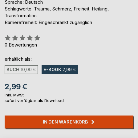
Sprache: Deutsch
Schlagworte: Trauma, Schmerz, Freiheit, Heilung,
Transformation
Barrierefreiheit: Eingeschränkt zugänglich
Bewertung::
0%
0
Bewertungen
erhältlich als:
BUCH
10,00 €
E-BOOK
2,99 €
2,99 €
inkl. MwSt.
sofort verfügbar als Download
IN DEN WARENKORB