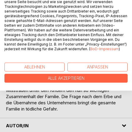
unsere Seite besucht und wie sie genutzt wird. Wir verwenden
Trackingtechnologien zu Marketingzwecken und setzen hierzu
serverseitiges Tracking sowie auch Drittanbieter ein, wodurch ggf.
geräteübergreifend Cookies, Fingerprints, Tracking-Pixel, IP-Adressen
sowie gehashte E-Mail-Adressen genutzt werden. Auf unserer Seite
betten wir zudem Drittinhalte von anderen Anbietern ein (Video-
BESCHREIBUNG
Plattformen). Wir haben auf die weitere Datenverarbeitung und ein
etwaiges Tracking durch den Drittanbieter keinen Einfluss. Mit deiner
Einstellung willigst du in die oben beschriebenen Vorgänge ein. Du
kannst deine Einwilligung (z. B. im Footer unter „Privacy-Einstellungen“)
Als plötzlich und unerwartet der erfolgreiche
jederzeit mit Wirkung für die Zukunft widerrufen. (
BoD-Impressum
)
Geschäftsmann Maximilian Röhninger stirbt, gerät seine
Familie und das Familienunternehmen, eine Karlsruher
Drogeriemarktkette, in existentielle Not. Der
ABLEHNEN
ANPASSEN
Konkurrenzdruck in der Branche ist groß und wertvolle
Geschäftsgeheimnisse kommen abhanden. Zudem
ALLE AKZEPTIEREN
vergiftet die vorherrschende Feindseligkeit und das
Misstrauen unter den Kindern den nun so wichtigen
Zusammenhalt der Familie. Die Frage nach dem Erbe und
die Übernahme des Unternehmens bringt die gesamte
Familie in tödliche Gefahr.
AUTOR/IN