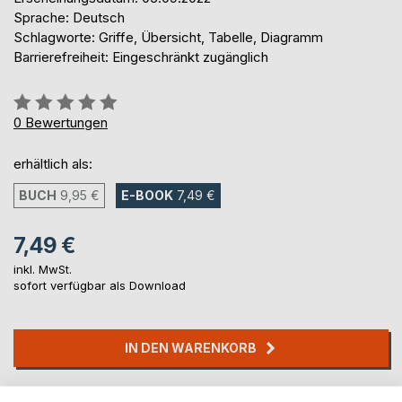
Sprache: Deutsch
Schlagworte: Griffe, Übersicht, Tabelle, Diagramm
Barrierefreiheit: Eingeschränkt zugänglich
Bewertung::
0%
0
Bewertungen
erhältlich als:
BUCH
9,95 €
E-BOOK
7,49 €
7,49 €
inkl. MwSt.
sofort verfügbar als Download
IN DEN WARENKORB
Auf die Merkliste