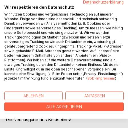
Datenschutzerklärung
Titel bewerten
Wir respektieren den Datenschutz
Wir nutzen Cookies und vergleichbare Technologien auf unserer
Website. Einige von ihnen sind essenziell und technisch notwendig.
Daneben verwenden wir Analysemethoden (z. B. Cookies oder
Fingerprints sowie serverseitiges Tracking), um zu messen, wie häufig
unsere Seite besucht und wie sie genutzt wird. Wir verwenden
Trackingtechnologien zu Marketingzwecken und setzen hierzu
serverseitiges Tracking sowie auch Drittanbieter ein, wodurch ggf.
geräteübergreifend Cookies, Fingerprints, Tracking-Pixel, IP-Adressen
BESCHREIBUNG
sowie gehashte E-Mail-Adressen genutzt werden. Auf unserer Seite
betten wir zudem Drittinhalte von anderen Anbietern ein (Video-
Plattformen). Wir haben auf die weitere Datenverarbeitung und ein
etwaiges Tracking durch den Drittanbieter keinen Einfluss. Mit deiner
AKKORDE GRIFFBEREIT von Erfolgsautor Bernd Brümmer
Einstellung willigst du in die oben beschriebenen Vorgänge ein. Du
ist der handliche Begleiter für jeden, der Gitarre spielt. Alle
kannst deine Einwilligung (z. B. im Footer unter „Privacy-Einstellungen“)
Akkordgriffe, Open Chords, Powerchords und Barrégriffe,
jederzeit mit Wirkung für die Zukunft widerrufen. (
BoD-Impressum
)
die man zum Gitarre spielen braucht, sind enthalten. Die
über 2500 Gitarrengriffe sind handverlesen und können
sofort eingesetzt werden. Durch die übersichtliche
ABLEHNEN
ANPASSEN
Gliederung findet man schnell für jede Situation und jede
ALLE AKZEPTIEREN
Tonart den passenden Akkordgriff.
Die Neuausgabe des Bestsellers!