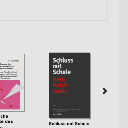
Wirk
sche
Lerns
te des
Aufmer
Schluss mit Schule
Michae
s(...)