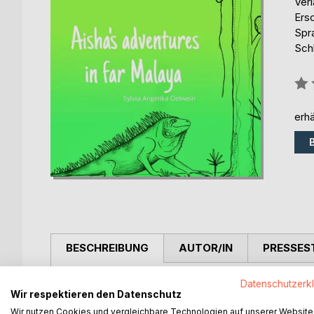
Ver
Ers
Spr
Schl
Bew
0%
erhä
BESCHREIBUNG
AUTOR/IN
PRESSES
Aisha is a young girl living in a Kampong in Malay
Datenschutzerk
Wir respektieren den Datenschutz
many new friends such as the little crab Ketam or th
Wir nutzen Cookies und vergleichbare Technologien auf unserer Website
The 13 stories of this book are suitable for reading