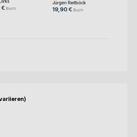
Dirks
19,9
Jürgen Reitböck
 €
Buch
19,90 €
15,9
Buch
variieren)