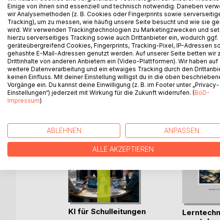
Einige von ihnen sind essenziell und technisch notwendig. Daneben ver
writer is able to introduce bring young and older 
wir Analysemethoden (z. B. Cookies oder Fingerprints sowie serverseitig
exciting adventure stories. To feel closer and to pr
Tracking), um zu messen, wie häufig unsere Seite besucht und wie sie ge
wird. Wir verwenden Trackingtechnologien zu Marketingzwecken und se
hierzu serverseitiges Tracking sowie auch Drittanbieter ein, wodurch ggf.
geräteübergreifend Cookies, Fingerprints, Tracking-Pixel, IP-Adressen s
gehashte E-Mail-Adressen genutzt werden. Auf unserer Seite betten wir
Drittinhalte von anderen Anbietern ein (Video-Plattformen). Wir haben auf
WEITERE TITEL BEI
Bo
weitere Datenverarbeitung und ein etwaiges Tracking durch den Drittanbi
keinen Einfluss. Mit deiner Einstellung willigst du in die oben beschriebe
Vorgänge ein. Du kannst deine Einwilligung (z. B. im Footer unter „Privacy-
Einstellungen“) jederzeit mit Wirkung für die Zukunft widerrufen. (
BoD-
Impressum
)
ABLEHNEN
ANPASSEN
ALLE AKZEPTIEREN
ichte
KI für Schulleitungen
Lerntechn