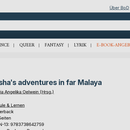
Über BoD
NCE
QUEER
FANTASY
LYRIK
E-BOOK-ANGEB
sha's adventures in far Malaya
ia Angelika Oelwein (Hrsg.)
ule & Lernen
erback
Seiten
N-13: 9783738642759