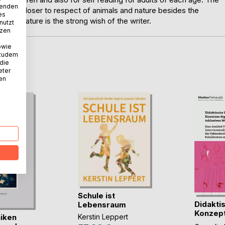
wenden
readers closer to respect of animals and nature besides the
es
otect nature is the strong wish of the writer.
nutzt
tzen
owie
 zudem
 die
D
eter
nen
Schule ist
Didakti
Lebensraum
Konzep
iken
Kerstin Leppert
Einsatze