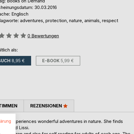
lag: Books on Demand
cheinungsdatum: 30.03.2016
ache: Englisch
agworte: adventures, protection, nature, animals, respect
ertung::
0
Bewertungen
ltlich als:
BUCH
8,95 €
E-BOOK
5,99 €
TIMMEN
REZENSIONEN
sia and experiences wonderful adventures in nature. She finds
lärung
e lizard Lissi.
.
 to children and also for self reading for adults of each age. The