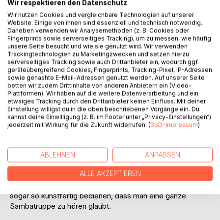
Wir respektieren den Datenschutz
Wir nutzen Cookies und vergleichbare Technologien auf unserer
Website. Einige von ihnen sind essenziell und technisch notwendig.
Daneben verwenden wir Analysemethoden (z. B. Cookies oder
Fingerprints sowie serverseitiges Tracking), um zu messen, wie häufig
unsere Seite besucht und wie sie genutzt wird. Wir verwenden
Trackingtechnologien zu Marketingzwecken und setzen hierzu
serverseitiges Tracking sowie auch Drittanbieter ein, wodurch ggf.
BESCHREIBUNG
geräteübergreifend Cookies, Fingerprints, Tracking-Pixel, IP-Adressen
sowie gehashte E-Mail-Adressen genutzt werden. Auf unserer Seite
betten wir zudem Drittinhalte von anderen Anbietern ein (Video-
Airto Moreira - einer der anerkannt weltweit besten
Plattformen). Wir haben auf die weitere Datenverarbeitung und ein
etwaiges Tracking durch den Drittanbieter keinen Einfluss. Mit deiner
Perkussionisten - hat in seiner langen Karriere seit Ende der
Einstellung willigst du in die oben beschriebenen Vorgänge ein. Du
1960er Jahre nachweislich entscheidend dazu beigetragen,
kannst deine Einwilligung (z. B. im Footer unter „Privacy-Einstellungen“)
Perkussion zu einem wesentlichen Bestandteil des
jederzeit mit Wirkung für die Zukunft widerrufen. (
BoD-Impressum
)
modernen Jazz zu machen.
Das Arsenal an Schlaginstrumenten dieses brasilianischen
ABLEHNEN
ANPASSEN
Jazzmusikers und -produzenten ist riesig: Berimbau,
ALLE AKZEPTIEREN
Bongos, Congas, Ratschen, Triangel, selbstgebaute
Perkussion u.v.m. Die Handtrommel Pandeiro kann Airto
sogar so kunstfertig bedienen, dass man eine ganze
Sambatruppe zu hören glaubt.