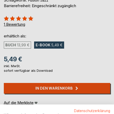
Schlagworte: Fusion Jazz
Barrierefreiheit: Eingeschränkt zugänglich
Bewertung::
100%
1
Bewertung
erhältlich als:
BUCH
13,99 €
E-BOOK
5,49 €
5,49 €
inkl. MwSt.
sofort verfügbar als Download
IN DEN WARENKORB
Auf die Merkliste
Titel bewerten
Datenschutzerklärung