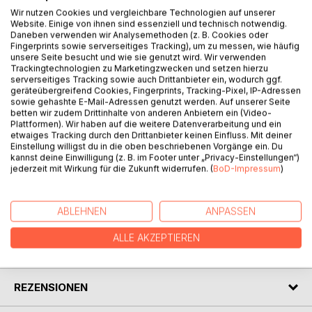
Wir nutzen Cookies und vergleichbare Technologien auf unserer
Website. Einige von ihnen sind essenziell und technisch notwendig.
Dieses Buch beschäftigt sich mit den geistigen,
Daneben verwenden wir Analysemethoden (z. B. Cookies oder
technischen, mechanischen und taktischen Prinzipien der
Fingerprints sowie serverseitiges Tracking), um zu messen, wie häufig
japanischen Kampfkunst Aikido und richtet sich an
unsere Seite besucht und wie sie genutzt wird. Wir verwenden
Trackingtechnologien zu Marketingzwecken und setzen hierzu
praktizierende Aikidoka. Prinzipien zu identifizieren, sie zu
serverseitiges Tracking sowie auch Drittanbieter ein, wodurch ggf.
vermitteln und einzuüben, ist im Aikido sehr wichtig. Befolgt
geräteübergreifend Cookies, Fingerprints, Tracking-Pixel, IP-Adressen
man ein Prinzip konsequent, nützt es vielen Techniken.
sowie gehashte E-Mail-Adressen genutzt werden. Auf unserer Seite
Ignoriert man es konsequent, schadet es vielen Techniken.
betten wir zudem Drittinhalte von anderen Anbietern ein (Video-
Plattformen). Wir haben auf die weitere Datenverarbeitung und ein
Ein Prinzip so konsequent einzuüben, bis es in allen
etwaiges Tracking durch den Drittanbieter keinen Einfluss. Mit deiner
Techniken wie von selbst aufscheint, ist ein
Einstellung willigst du in die oben beschriebenen Vorgänge ein. Du
Arbeitsprogramm für mehrere Jahre. Es ist eine Arbeit, die
kannst deine Einwilligung (z. B. im Footer unter „Privacy-Einstellungen“)
jederzeit mit Wirkung für die Zukunft widerrufen. (
BoD-Impressum
)
das persönliche Aikido grundlegend revolutionieren kann.
ABLEHNEN
ANPASSEN
AUTOR/IN
ALLE AKZEPTIEREN
PRESSESTIMMEN
REZENSIONEN