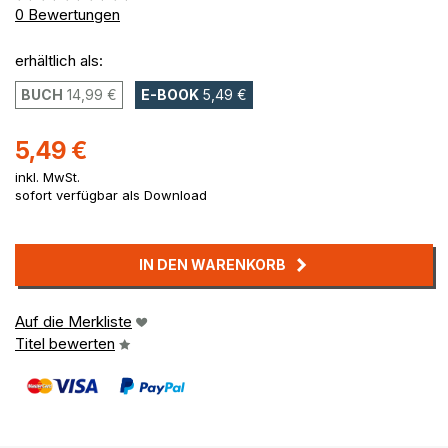
0%
0
Bewertungen
erhältlich als:
BUCH
14,99 €
E-BOOK
5,49 €
5,49 €
inkl. MwSt.
sofort verfügbar als Download
IN DEN WARENKORB
Auf die Merkliste
Titel bewerten