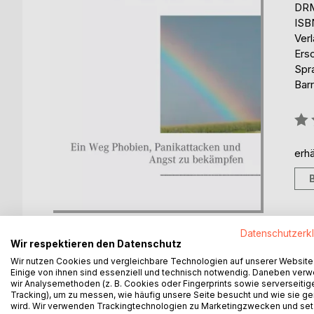
DRM
ISB
Ver
Ers
Spr
Barr
Bew
0%
erhä
Datenschutzerk
Wir respektieren den Datenschutz
Wir nutzen Cookies und vergleichbare Technologien auf unserer Website
Einige von ihnen sind essenziell und technisch notwendig. Daneben ver
BESCHREIBUNG
AUTOR/IN
PRESSES
wir Analysemethoden (z. B. Cookies oder Fingerprints sowie serverseitig
Tracking), um zu messen, wie häufig unsere Seite besucht und wie sie ge
wird. Wir verwenden Trackingtechnologien zu Marketingzwecken und se