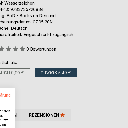
: Wasserzeichen
N-13: 9783735726834
lag: BoD - Books on Demand
cheinungsdatum: 07.05.2014
ache: Deutsch
ierefreiheit: Eingeschränkt zugänglich
ertung::
0
Bewertungen
ltlich als:
BUCH
9,90 €
E-BOOK
5,49 €
lärung
.
wenden
TIMMEN
REZENSIONEN
es
nutzt
tzen