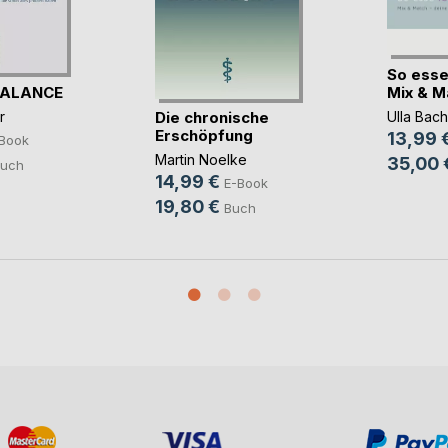
So esse
BALANCE
Mix & Mat
Die chronische
r
Ulla Bach
Erschöpfung
13,99 
Book
Martin Noelke
35,00 
uch
14,99 €
E-Book
19,80 €
Buch