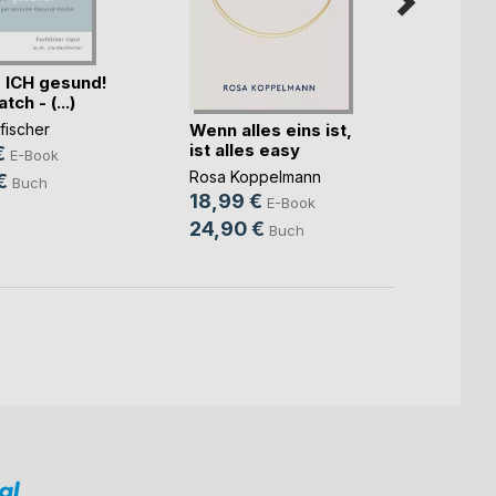
 ICH gesund!
Rückv
ch - (...)
Wenn alles eins ist,
Waltra
fischer
ist alles easy
9,99
€
E-Book
Rosa Koppelmann
24,9
€
Buch
18,99 €
E-Book
24,90 €
Buch