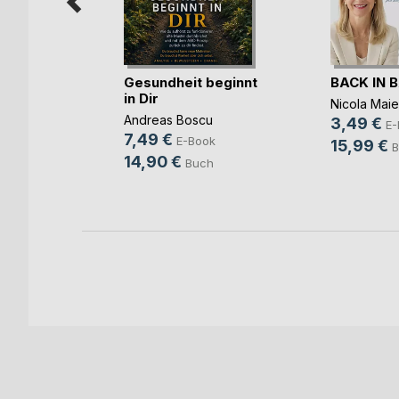
Wasser
Gesundheit beginnt
BACK IN 
e
in Dir
Nicola Maie
ook
Andreas Boscu
3,49 €
E-
h
7,49 €
E-Book
15,99 €
B
14,90 €
Buch