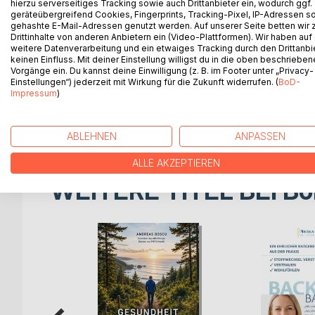
hierzu serverseitiges Tracking sowie auch Drittanbieter ein, wodurch ggf.
Meine Lebenssituation der letzten Jahre, wie ich 
geräteübergreifend Cookies, Fingerprints, Tracking-Pixel, IP-Adressen s
umging. Wie kam es zu der Phobie, der Auslöser, w
gehashte E-Mail-Adressen genutzt werden. Auf unserer Seite betten wir
ankämpfen. Sämtliche Versuche, die ich unterno
Drittinhalte von anderen Anbietern ein (Video-Plattformen). Wir haben auf
und Einschränkungen, die ich in der Zeit hatte un
weitere Datenverarbeitung und ein etwaiges Tracking durch den Drittanbi
keinen Einfluss. Mit deiner Einstellung willigst du in die oben beschriebe
verzeichnen konnte und welche Rückschläge ich ein
Vorgänge ein. Du kannst deine Einwilligung (z. B. im Footer unter „Privacy-
spielten und Ursache, die gefunden wurde. Alles 
Einstellungen“) jederzeit mit Wirkung für die Zukunft widerrufen. (
BoD-
Es ist ein Ratgeber für Betroffene, ein Weg, der d
Impressum
)
die mir sehr geholfen hat, die ich auch ausführlic
Viele Jahre hatte ich zu kämpfen jedes Alltäglich
ABLEHNEN
ANPASSEN
ALLE AKZEPTIEREN
WEITERE TITEL BEI
Bo