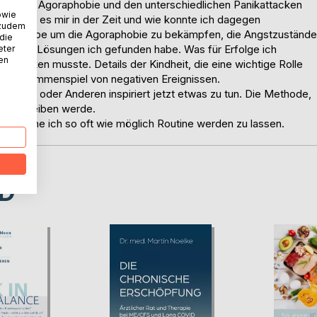
mit einer Agoraphobie und den unterschiedlichen Panikattacken
owie
ie ging es mir in der Zeit und wie konnte ich dagegen
 zudem
mmen habe um die Agoraphobie zu bekämpfen, die Angstzustände
 die
d welche Lösungen ich gefunden habe. Was für Erfolge ich
eter
nen
stecken musste. Details der Kindheit, die eine wichtige Rolle
ein Zusammenspiel von negativen Ereignissen.
en Einen oder Anderen inspiriert jetzt etwas zu tun. Die Methode,
h beschreiben werde.
e versuche ich so oft wie möglich Routine werden zu lassen.
D