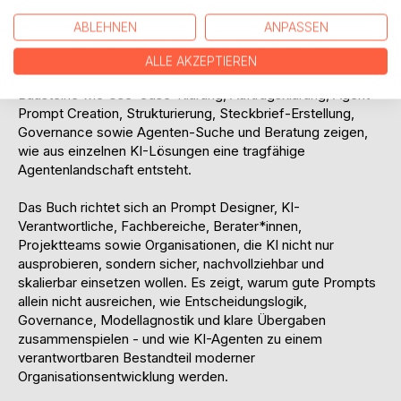
Christian Timmerhoff beschreibt ein praxisnahes Agent
ABLEHNEN
ANPASSEN
Operating System, in dem KI-Agenten nicht isoliert gebaut,
sondern systematisch entwickelt, dokumentiert, gefunden,
ALLE AKZEPTIEREN
freigegeben und weiterentwickelt werden. Zentrale
Bausteine wie Use-Case-Klärung, Auftragsklärung, Agent
Prompt Creation, Strukturierung, Steckbrief-Erstellung,
Governance sowie Agenten-Suche und Beratung zeigen,
wie aus einzelnen KI-Lösungen eine tragfähige
Agentenlandschaft entsteht.
Das Buch richtet sich an Prompt Designer, KI-
Verantwortliche, Fachbereiche, Berater*innen,
Projektteams sowie Organisationen, die KI nicht nur
ausprobieren, sondern sicher, nachvollziehbar und
skalierbar einsetzen wollen. Es zeigt, warum gute Prompts
allein nicht ausreichen, wie Entscheidungslogik,
Governance, Modellagnostik und klare Übergaben
zusammenspielen - und wie KI-Agenten zu einem
verantwortbaren Bestandteil moderner
Organisationsentwicklung werden.