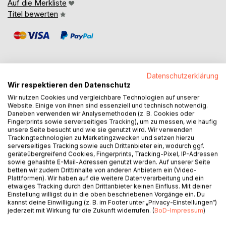
Auf die Merkliste
Titel bewerten
Datenschutzerklärung
Wir respektieren den Datenschutz
BESCHREIBUNG
Wir nutzen Cookies und vergleichbare Technologien auf unserer
Website. Einige von ihnen sind essenziell und technisch notwendig.
Daneben verwenden wir Analysemethoden (z. B. Cookies oder
Vom Prompt zur belastbaren KI-Agentenlandschaft.
Fingerprints sowie serverseitiges Tracking), um zu messen, wie häufig
unsere Seite besucht und wie sie genutzt wird. Wir verwenden
Trackingtechnologien zu Marketingzwecken und setzen hierzu
Agent Operating System - Vom Vagen zum Validen zeigt,
serverseitiges Tracking sowie auch Drittanbieter ein, wodurch ggf.
wie aus unscharfen KI-Ideen belastbare, prüfbare und
geräteübergreifend Cookies, Fingerprints, Tracking-Pixel, IP-Adressen
verantwortbare Agentensysteme entstehen. Das Buch
sowie gehashte E-Mail-Adressen genutzt werden. Auf unserer Seite
betten wir zudem Drittinhalte von anderen Anbietern ein (Video-
verschiebt den Blick vom klassischen Prompt Engineering
Plattformen). Wir haben auf die weitere Datenverarbeitung und ein
hin zu strukturiertem Agent Design: Nicht die perfekte
etwaiges Tracking durch den Drittanbieter keinen Einfluss. Mit deiner
Formulierung steht im Mittelpunkt, sondern die Frage, wie
Einstellung willigst du in die oben beschriebenen Vorgänge ein. Du
kannst deine Einwilligung (z. B. im Footer unter „Privacy-Einstellungen“)
verlässliches Verhalten in KI-Systemen entwickelt, geprüft
jederzeit mit Wirkung für die Zukunft widerrufen. (
BoD-Impressum
)
und dauerhaft verbessert werden kann.