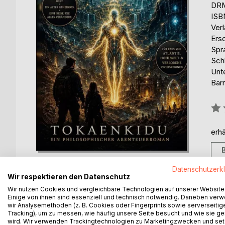
DRM
ISB
Ver
Ers
Spr
Sch
Unt
Barr
Bew
0%
erhä
Datenschutzerk
Wir respektieren den Datenschutz
Wir nutzen Cookies und vergleichbare Technologien auf unserer Website
Einige von ihnen sind essenziell und technisch notwendig. Daneben ver
BESCHREIBUNG
AUTOR/IN
PRESSES
wir Analysemethoden (z. B. Cookies oder Fingerprints sowie serverseitig
Tracking), um zu messen, wie häufig unsere Seite besucht und wie sie ge
wird. Wir verwenden Trackingtechnologien zu Marketingzwecken und se