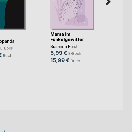
Mama im
Unter
Funkelgewitter
Popanda
Christ
Susanna Fürst
9,99
E-Book
5,99 €
E-Book
€
14,9
Buch
15,99 €
Buch