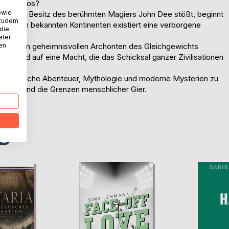
ein Mythos?
owie
kt aus dem Besitz des berühmten Magiers John Dee stößt, beginnt
 zudem
Unter den bekannten Kontinenten existiert eine verborgene
 die
eter
nen
n und den geheimnisvollen Archonten des Gleichgewichts
tis und auf eine Macht, die das Schicksal ganzer Zivilisationen
fantastische Abenteuer, Mythologie und moderne Mysterien zu
Macht und die Grenzen menschlicher Gier.
D