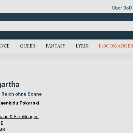
Über BoD
NCE
QUEER
FANTASY
LYRIK
E-BOOK-ANGEB
artha
 Reich ohne Sonne
aenkidu Tokarski
ane & Erzählungen
UB
 MB