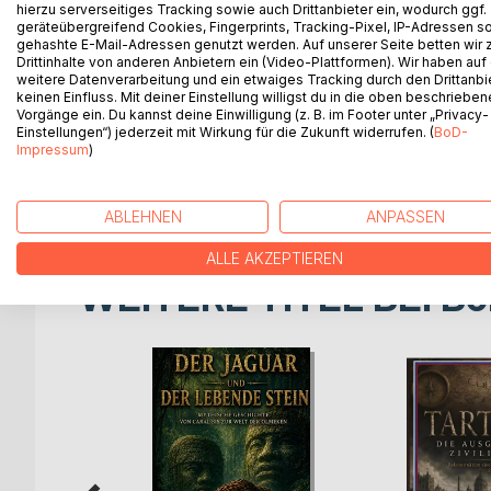
Was, wenn die Legende von Agartha mehr ist als 
hierzu serverseitiges Tracking sowie auch Drittanbieter ein, wodurch ggf.
geräteübergreifend Cookies, Fingerprints, Tracking-Pixel, IP-Adressen s
Als der Archivar Leo auf ein rätselhaftes Artefa
gehashte E-Mail-Adressen genutzt werden. Auf unserer Seite betten wir
eine Reise in die tiefsten Geheimnisse der Erde. 
Drittinhalte von anderen Anbietern ein (Video-Plattformen). Wir haben auf
Zivilisation Agartha, das Reich ohne Sonne.
weitere Datenverarbeitung und ein etwaiges Tracking durch den Drittanbi
keinen Einfluss. Mit deiner Einstellung willigst du in die oben beschriebe
Zwischen uralten Kristallen, vergessenen Archive
Vorgänge ein. Du kannst deine Einwilligung (z. B. im Footer unter „Privacy-
entdeckt Leo Hinweise auf den Untergang von Atlan
Einstellungen“) jederzeit mit Wirkung für die Zukunft widerrufen. (
BoD-
beeinflussen könnte.
Impressum
)
AGARTHA verbindet philosophische Spekulation, 
einer außergewöhnlichen Erzählung über Wissen, 
ABLEHNEN
ANPASSEN
ALLE AKZEPTIEREN
WEITERE TITEL BEI
Bo