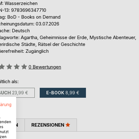
: Wasserzeichen
N-13: 9783696347710
lag: BoD - Books on Demand
cheinungsdatum: 03.07.2026
ache: Deutsch
lagworte: Agartha, Geheimnisse der Erde, Mystische Abenteuer,
erirdische Städte, Rätsel der Geschichte
ierefreiheit: Zugänglich
ertung::
0
Bewertungen
ltlich als:
BUCH
23,99 €
E-BOOK
8,99 €
lärung
.
wenden
TIMMEN
REZENSIONEN
es
nutzt
tzen