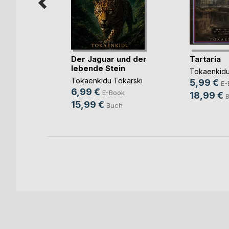
Der Jaguar und der
Tartaria
lebende Stein
Tokaenkidu
b und
Tokaenkidu Tokarski
5,99 €
E-
ovic
6,99 €
E-Book
18,99 €
ook
15,99 €
Buch
ch