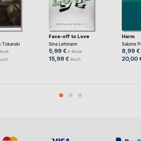
Face-off to Love
Harm
 Tokarski
Sina Lehmann
Sabine 
5,99 €
8,99 €
Book
E-Book
15,99 €
20,00 
Buch
Buch