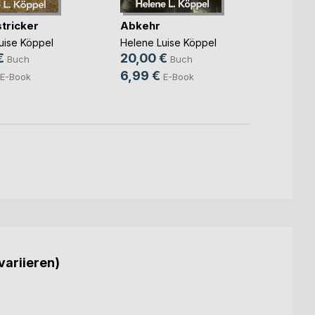
tricker
Abkehr
Marie
uise Köppel
Helene Luise Köppel
Helene
€
20,00 €
20,0
Buch
Buch
6,99 €
E-Book
E-Book
variieren)