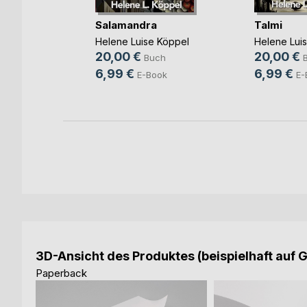
e
Salamandra
Talmi
Helene Luise Köppel
Helene Lui
ke
20,00 €
20,00 €
Buch
h
6,99 €
6,99 €
E-Book
E-
3D-Ansicht des Produktes (beispielhaft auf 
Paperback