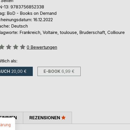
 Seiten
N-13: 9783756852338
lag: BoD - Books on Demand
cheinungsdatum: 16.12.2022
ache: Deutsch
agworte: Frankreich, Voltaire, toulouse, Bruderschaft, Collioure
ertung::
0
Bewertungen
ltlich als:
BUCH
20,00 €
E-BOOK
6,99 €
TIMMEN
REZENSIONEN
lärung