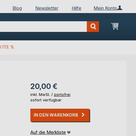
Blog
Newsletter
Hilfe
Mein Konto
Mein Wa
OTE %
20,00 €
inkl. MwSt. /
portofrei
sofort verfügbar
IN DEN WARENKORB
Auf die Merkliste