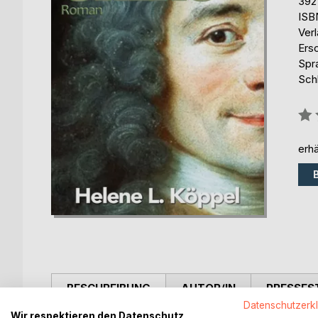
392
ISB
Ver
Ers
Spr
Schl
Bew
0%
erhä
BESCHREIBUNG
AUTOR/IN
PRESSES
Datenschutzerk
Wir respektieren den Datenschutz