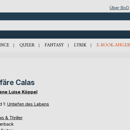
Über BoD
NCE
QUEER
FANTASY
LYRIK
E-BOOK-ANGEB
färe Calas
ene Luise Köppel
d 1:
Untiefen des Lebens
is & Thriller
erback