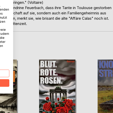
ss zu bringen." (Voltaire)
.
ristin Sandrine Feuerbach, dass ihre Tante in Toulouse gestorben
wenden
liche Erbschaft auf sie, sondern auch ein Familiengeheimnis aus
es
nutzt
morden, merkt sie, wie brisant die alte "Affäre Calas" noch ist.
tzen
 Hugenottenzeit.
owie
 zudem
 die
eter
D
nen