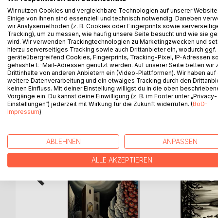
"Unser Ziel muss sein, die Fanatiker um ihren Einflu
Wir nutzen Cookies und vergleichbare Technologien auf unserer Website
An ihrem 33. Geburtstag erfährt die Nürnberger Ju
Einige von ihnen sind essenziell und technisch notwendig. Daneben ver
ist. In Südfrankreich wartet nicht nur eine beacht
wir Analysemethoden (z. B. Cookies oder Fingerprints sowie serverseitig
Tracking), um zu messen, wie häufig unsere Seite besucht und wie sie ge
dem 18. Jahrhundert. Als jemand versucht, sie zu er
wird. Wir verwenden Trackingtechnologien zu Marketingzwecken und se
Ein packender Thriller mit historischem Bezug zur
hierzu serverseitiges Tracking sowie auch Drittanbieter ein, wodurch ggf.
geräteübergreifend Cookies, Fingerprints, Tracking-Pixel, IP-Adressen s
gehashte E-Mail-Adressen genutzt werden. Auf unserer Seite betten wir
Drittinhalte von anderen Anbietern ein (Video-Plattformen). Wir haben auf
weitere Datenverarbeitung und ein etwaiges Tracking durch den Drittanbi
WEITERE TITEL BEI
Bo
keinen Einfluss. Mit deiner Einstellung willigst du in die oben beschriebe
Vorgänge ein. Du kannst deine Einwilligung (z. B. im Footer unter „Privacy-
Einstellungen“) jederzeit mit Wirkung für die Zukunft widerrufen. (
BoD-
Impressum
)
ABLEHNEN
ANPASSEN
ALLE AKZEPTIEREN