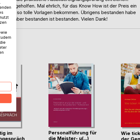
.
weitergeholfen. Mal ehrlich, für das Know How ist der Preis ein
wenden
det nicht so tolle Vorlagen bekommen. Übrigens bestanden habe
es
nutzt
Punkte, aber bestanden ist bestanden. Vielen Dank!
tzen
owie
 zudem
 die
D
eter
nen
Personalführung für
tig im
Wie tic
die Meister- u(...)
hgespräch
der Gen