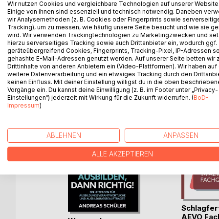
Wir nutzen Cookies und vergleichbare Technologien auf unserer Website
Leserstimme: Die Konzeptvorlagen haben mir sehr 
Einige von ihnen sind essenziell und technisch notwendig. Daneben ver
Klacks. In meinem Vorbereitungskurs habe ich lei
wir Analysemethoden (z. B. Cookies oder Fingerprints sowie serverseitig
Tracking), um zu messen, wie häufig unsere Seite besucht und wie sie ge
ich die praktische Prüfung auch. Zwar nur mit 76 
wird. Wir verwenden Trackingtechnologien zu Marketingzwecken und se
hierzu serverseitiges Tracking sowie auch Drittanbieter ein, wodurch ggf.
geräteübergreifend Cookies, Fingerprints, Tracking-Pixel, IP-Adressen s
gehashte E-Mail-Adressen genutzt werden. Auf unserer Seite betten wir
Drittinhalte von anderen Anbietern ein (Video-Plattformen). Wir haben auf
WEITERE TITEL BEI
Bo
weitere Datenverarbeitung und ein etwaiges Tracking durch den Drittanbi
keinen Einfluss. Mit deiner Einstellung willigst du in die oben beschriebe
Vorgänge ein. Du kannst deine Einwilligung (z. B. im Footer unter „Privacy-
Einstellungen“) jederzeit mit Wirkung für die Zukunft widerrufen. (
BoD-
Impressum
)
ABLEHNEN
ANPASSEN
ALLE AKZEPTIEREN
Schlagfer
AEVO Fac