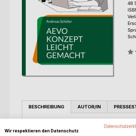
48 
ISB
Ver
Ers
Spr
Sch
Bew
0%
BESCHREIBUNG
AUTOR/IN
PRESSES
Dieses Fachbuch wurde von einem erfahrenen AEV
Datenschutzerk
AEVO-Prüfung sicher bestehen wollen. Das gibt Prü
Wir respektieren den Datenschutz
ihre Prüfung. Einfach Konzept kopieren, anpassen 