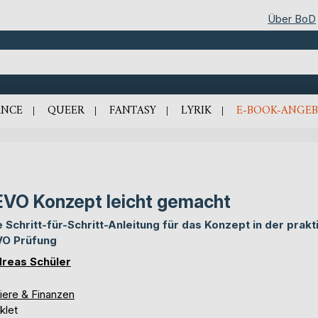
Über BoD
NCE
QUEER
FANTASY
LYRIK
E-BOOK-ANGEB
VO Konzept leicht gemacht
e Schritt-für-Schritt-Anleitung für das Konzept in der prak
O Prüfung
reas Schüler
iere & Finanzen
klet