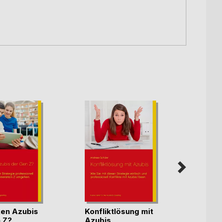
ken Azubis
Konfliktlösung mit
Beurt
 Z?
Azubis
ohne 