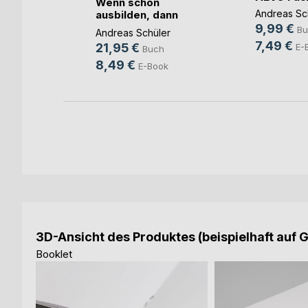
onstraining
Wenn schon
.)
Andreas Sc
ausbilden, dann
richtig!
9,99 €
Bu
g
Andreas Schüler
7,49 €
21,95 €
h
E-
Buch
8,49 €
ok
E-Book
3D-Ansicht des Produktes (beispielhaft auf 
Booklet