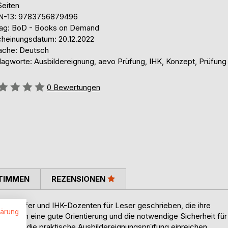
Seiten
N-13: 9783756879496
lag: BoD - Books on Demand
cheinungsdatum: 20.12.2022
ache: Deutsch
lagworte: Ausbildereignung, aevo Prüfung, IHK, Konzept, Prüfung
ertung::
0
Bewertungen
TIMMEN
REZENSIONEN
O-Prüfer und IHK-Dozenten für Leser geschrieben, die ihre
lärung
flingen eine gute Orientierung und die notwendige Sicherheit für
und für die praktische Ausbildereignungsprüfung einreichen.