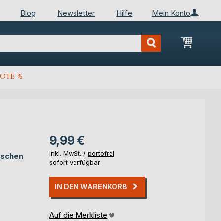
Blog
Newsletter
Hilfe
Mein Konto
Mein Wa
OTE %
9,99 €
inkl. MwSt. /
portofrei
tischen
sofort verfügbar
IN DEN WARENKORB
Auf die Merkliste