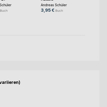
Schüler
Andreas Schüler
Andrea
3,95 €
2,95
Buch
Buch
variieren)