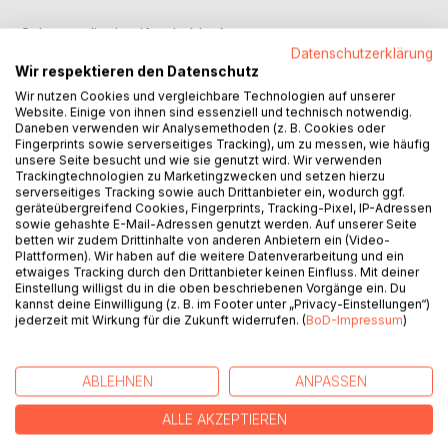
Schnapp dir eine Kuscheldecke
und mach es dir gemütlich
Datenschutzerklärung
Wir respektieren den Datenschutz
Alles wird still
Wir nutzen Cookies und vergleichbare Technologien auf unserer
Website. Einige von ihnen sind essenziell und technisch notwendig.
Lass dich berühren vom
Daneben verwenden wir Analysemethoden (z. B. Cookies oder
Advent.Licht.Zauber
Fingerprints sowie serverseitiges Tracking), um zu messen, wie häufig
Hier und jetzt
unsere Seite besucht und wie sie genutzt wird. Wir verwenden
Trackingtechnologien zu Marketingzwecken und setzen hierzu
serverseitiges Tracking sowie auch Drittanbieter ein, wodurch ggf.
Nimm dir Zeit für die Geschichten
geräteübergreifend Cookies, Fingerprints, Tracking-Pixel, IP-Adressen
Sie wärmen dich und
sowie gehashte E-Mail-Adressen genutzt werden. Auf unserer Seite
betten wir zudem Drittinhalte von anderen Anbietern ein (Video-
leuchten hell
Plattformen). Wir haben auf die weitere Datenverarbeitung und ein
etwaiges Tracking durch den Drittanbieter keinen Einfluss. Mit deiner
Dazu leuchten die Bilder der
Einstellung willigst du in die oben beschriebenen Vorgänge ein. Du
kannst deine Einwilligung (z. B. im Footer unter „Privacy-Einstellungen“)
Neumarkter Künstlerin
jederzeit mit Wirkung für die Zukunft widerrufen. (
BoD-Impressum
)
Monika Langen
ABLEHNEN
ANPASSEN
AUTOR/IN
ALLE AKZEPTIEREN
PRESSESTIMMEN